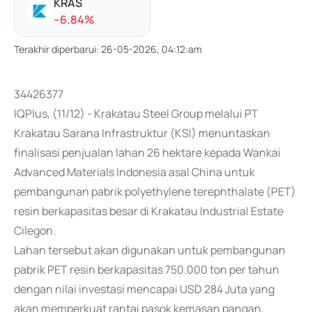
KRAS
-
-6.84
%
Terakhir diperbarui
:
26-05-2026, 04:12:am
34426377
IQPlus, (11/12) - Krakatau Steel Group melalui PT
Krakatau Sarana Infrastruktur (KSI) menuntaskan
finalisasi penjualan lahan 26 hektare kepada Wankai
Advanced Materials Indonesia asal China untuk
pembangunan pabrik polyethylene terephthalate (PET)
resin berkapasitas besar di Krakatau Industrial Estate
Cilegon.
Lahan tersebut akan digunakan untuk pembangunan
pabrik PET resin berkapasitas 750.000 ton per tahun
dengan nilai investasi mencapai USD 284 Juta yang
akan memperkuat rantai pasok kemasan pangan,