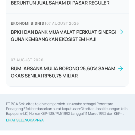
BERUNTUN JUAL SAHAM DI PASAR REGULER
EKONOMI BISNIS
|
07 AUGUST 2026
BPKH DAN BANK MUAMALAT PERKUAT SINERGI
GUNA KEMBANGKAN EKOSISTEM HAJI
07 AUGUST 2026
BUMI ARSANA MULIA BORONG 25,60% SAHAM
OKAS SENILAI RP60,75 MILIAR
PT BCA Sekuritas telah memperoleh izin usaha sebagai Perantara 
Pedagang Efek berdasarkan surat keputusan Otoritas Jasa Keuangan (d.h 
Bapepam-LK) Nomor KEP-138/PM/1992 tanggal 11 Maret 1992 dan KEP-
06/D.04/2014 tanggal 28 Februari 2014, izin usaha sebagai Penjamin Emisi 
LIHAT SELENGKAPNYA
Efek berdasarkan surat keputusan Otoritas Jasa Keuangan Nomor KEP-
12/PM/PEE/1997 tanggal 24 September 1997 dan KEP-07/D.04/2014 
tanggal 28 Februari 2014, izin usaha sebagai penyedia Jasa Konsultasi 