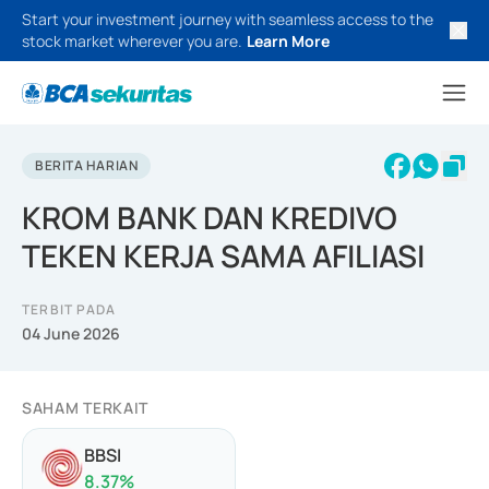
Start your investment journey with seamless access to the
stock market wherever you are.
Learn More
BERITA HARIAN
KROM BANK DAN KREDIVO
TEKEN KERJA SAMA AFILIASI
TERBIT PADA
04 June 2026
SAHAM TERKAIT
BBSI
8.37
%