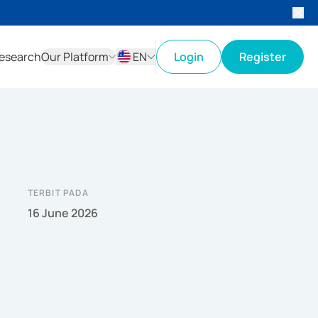
esearch
Our Platform
EN
Login
Register
ID
EN
TERBIT PADA
16 June 2026