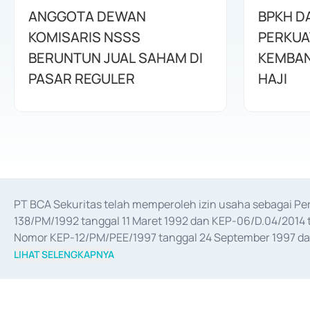
ANGGOTA DEWAN
BPKH D
KOMISARIS NSSS
PERKUA
BERUNTUN JUAL SAHAM DI
KEMBAN
PASAR REGULER
HAJI
PT BCA Sekuritas telah memperoleh izin usaha sebagai P
138/PM/1992 tanggal 11 Maret 1992 dan KEP-06/D.04/2014 t
Nomor KEP-12/PM/PEE/1997 tanggal 24 September 1997 dan 
merger, akuisisi, divestasi, dan 
join venture
 berdasarkan su
LIHAT SELENGKAPNYA
dari Bank Indonesia antara lain sebagai Perantara Pelaksan
Bank Indonesia sebagai Lembaga Pendukung Penerbitan, Tr
tahun 2018.