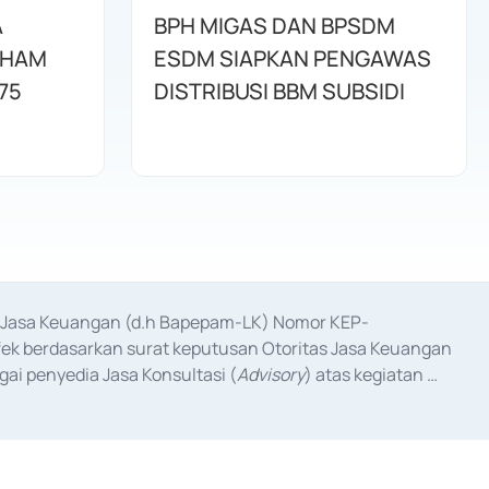
A
BPH MIGAS DAN BPSDM
AHAM
ESDM SIAPKAN PENGAWAS
75
DISTRIBUSI BBM SUBSIDI
as Jasa Keuangan (d.h Bapepam-LK) Nomor KEP-
fek berdasarkan surat keputusan Otoritas Jasa Keuangan 
ai penyedia Jasa Konsultasi (
Advisory
) atas kegiatan 
anggal 3 Februari 2017, dan beberapa izin usaha lainnya 
iterbitkan pada tahun 2017 dan izin usaha lainnya dari 
at Berharga Komersial yang izinnya diterbitkan pada 