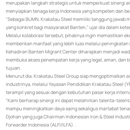
merupakan langkah strategis untuk memperkuat sinergi an
menyiapkan tenaga kerja Indonesia yang kompeten dan ber
"Sebagai BUMN, Krakatau Steel memiliki tanggung jawab m
yang konkret bagi masyarakat Banten," ujar dia dalam kete
Melalui kolaborasi tersebut, pihaknya ingin memastikan e
memberikan manfaat yang lebih luas melalui peningkatan
Kehadiran Banten Migrant Center diharapkan menjadi wad
membuka akses penempatan kerja yang legal, aman, dan be
tujuan.
Menurut dia, Krakatau Steel Group siap mengoptimalkan ase
industrinya, melalui Yayasan Pendidikan Krakatau Steel
terampil yang sesuai dengan kebutuhan pasar kerja intern
"Kami berharap sinergi ini dapat melahirkan talenta-talen
mampu meningkatkan daya saing sekaligus martabat tenaga 
Djohan yang juga Chairman Indonesian Iron & Steel Industry
Forwarder Indonesia (ALFI/ILFA). .