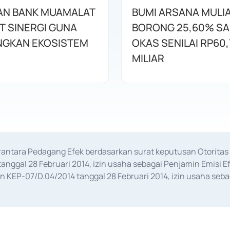
AN BANK MUAMALAT
BUMI ARSANA MULI
T SINERGI GUNA
BORONG 25,60% S
GKAN EKOSISTEM
OKAS SENILAI RP60,
MILIAR
erantara Pedagang Efek berdasarkan surat keputusan Otorit
anggal 28 Februari 2014, izin usaha sebagai Penjamin Emisi E
KEP-07/D.04/2014 tanggal 28 Februari 2014, izin usaha sebag
rat keputusan Otoritas Jasa Keuangan Nomor S-67/PM.21/2017 t
aan Transaksi Sertifikat Deposito di Pasar Uang yang izinnya d
ansaksi, serta Penatausahaan dan Penyelesaian Transaksi Sur