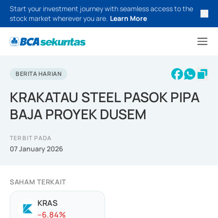
Start your investment journey with seamless access to the
stock market wherever you are.
Learn More
BERITA HARIAN
KRAKATAU STEEL PASOK PIPA
BAJA PROYEK DUSEM
TERBIT PADA
07 January 2026
SAHAM TERKAIT
KRAS
-
-6.84
%