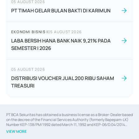
05 AUGUST 2026
PT TIMAH GELAR BULAN BAKTI DI KARIMUN
EKONOMI BISNIS
|
05 AUGUST 2026
LABA BERSIH HANA BANK NAIK 9,21% PADA
SEMESTER I 2026
05 AUGUST 2026
DISTRIBUSI VOUCHER JUAL 200 RIBU SAHAM
TREASURI
PT BCA Sekuritas has obtained a business license as a Broker-Dealer based
on the decree of the Financial Services Authority (formerly Bapepam-LK)
Number KEP-138/PM/1992 dated March 11, 1992 and KEP-06/D.04/2014
dated February 28, 2014, a business license as an Underwriter based on the
VIEW MORE
decree of the Financial Services Authority Number KEP-12/PM/PEE/1997