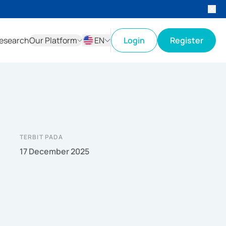
esearch
Our Platform
EN
Login
Register
ID
EN
TERBIT PADA
17 December 2025