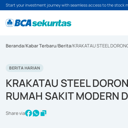
Start your investment journey with seamless access to the stock 
Beranda
/
Kabar Terbaru
/
Berita
/
KRAKATAU STEEL DORONG
BERITA HARIAN
KRAKATAU STEEL DORO
RUMAH SAKIT MODERN D
Share via