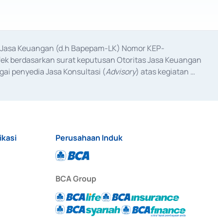
as Jasa Keuangan (d.h Bapepam-LK) Nomor KEP-
fek berdasarkan surat keputusan Otoritas Jasa Keuangan 
ai penyedia Jasa Konsultasi (
Advisory
) atas kegiatan 
anggal 3 Februari 2017, dan beberapa izin usaha lainnya 
iterbitkan pada tahun 2017 dan izin usaha lainnya dari 
at Berharga Komersial yang izinnya diterbitkan pada 
ikasi
Perusahaan Induk
BCA Group