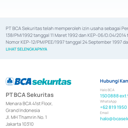
PT BCA Sekuritas telah memperoleh izin usaha sebagai P
138/PM/1992 tanggal 11 Maret 1992 dan KEP-06/D.04/2014 t
Nomor KEP-12/PM/PEE/1997 tanggal 24 September 1997 dan 
merger, akuisisi, divestasi, dan 
join venture
 berdasarkan su
LIHAT SELENGKAPNYA
dari Bank Indonesia antara lain sebagai Perantara Pelaksan
Bank Indonesia sebagai Lembaga Pendukung Penerbitan, Tr
tahun 2018.
Hubungi Kam
Halo BCA
PT BCA Sekuritas
1500888 ext 
WhatsApp
Menara BCA 41st Floor,
+62 819 1950
Grand Indonesia
Email
Jl. MH Thamrin No. 1
halo@bcaseku
Jakarta 10310