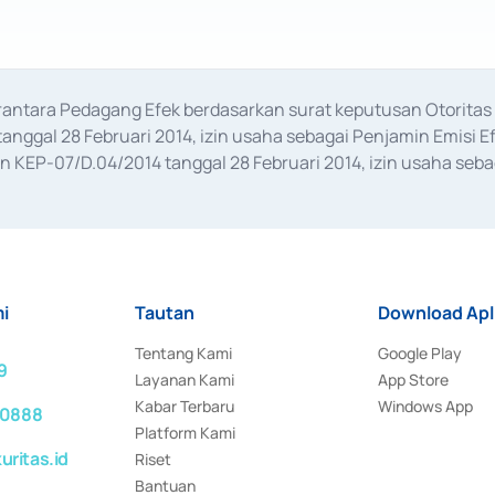
erantara Pedagang Efek berdasarkan surat keputusan Otorit
anggal 28 Februari 2014, izin usaha sebagai Penjamin Emisi E
KEP-07/D.04/2014 tanggal 28 Februari 2014, izin usaha sebag
rat keputusan Otoritas Jasa Keuangan Nomor S-67/PM.21/2017 t
aan Transaksi Sertifikat Deposito di Pasar Uang yang izinnya d
ansaksi, serta Penatausahaan dan Penyelesaian Transaksi Sur
i
Tautan
Download Apl
Tentang Kami
Google Play
9
Layanan Kami
App Store
Kabar Terbaru
Windows App
 0888
Platform Kami
ritas.id
Riset
Bantuan