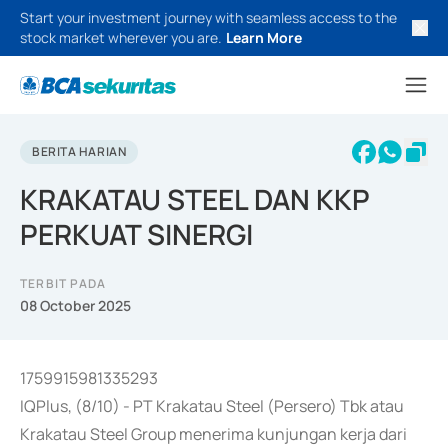
Start your investment journey with seamless access to the
stock market wherever you are.
Learn More
BERITA HARIAN
KRAKATAU STEEL DAN KKP
PERKUAT SINERGI
TERBIT PADA
08 October 2025
1759915981335293
IQPlus, (8/10) - PT Krakatau Steel (Persero) Tbk atau
Krakatau Steel Group menerima kunjungan kerja dari