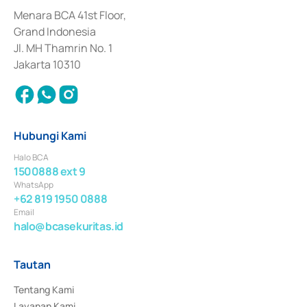
dan izin usaha lainnya dari Bank Indonesia sebagai Lembaga Pendukung 
Penerbitan, Transaksi, serta Penatausahaan dan Penyelesaian Transaksi 
Menara BCA 41st Floor,
Surat Berharga Komersial yang izinnya diterbitkan pada tahun 2018.
Grand Indonesia
Jl. MH Thamrin No. 1
Jakarta 10310
Hubungi Kami
Halo BCA
1500888 ext 9
WhatsApp
+62 819 1950 0888
Email
halo@bcasekuritas.id
Tautan
Tentang Kami
Layanan Kami