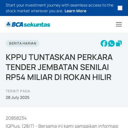
Start your investment journey with seamless access to the
stock market wherever you are.
Learn More
BERITA HARIAN
KPPU TUNTASKAN PERKARA
TENDER JEMBATAN SENILAI
RP54 MILIAR DI ROKAN HILIR
TERBIT PADA
28 July 2025
20858234
IQPlus, (28/7) - Bersama ini kami sampaikan informasi