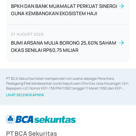
BPKH DAN BANK MUAMALAT PERKUAT SINERGI
GUNA KEMBANGKAN EKOSISTEM HAJI
07 AUGUST 2026
BUMI ARSANA MULIA BORONG 25,60% SAHAM
OKAS SENILAI RP60,75 MILIAR
PT BCA Sekuritas telah memperoleh izin usaha sebagai Perantara 
Pedagang Efek berdasarkan surat keputusan Otoritas Jasa Keuangan (d.h 
Bapepam-LK) Nomor KEP-138/PM/1992 tanggal 11 Maret 1992 dan KEP-
06/D.04/2014 tanggal 28 Februari 2014, izin usaha sebagai Penjamin Emisi 
LIHAT SELENGKAPNYA
Efek berdasarkan surat keputusan Otoritas Jasa Keuangan Nomor KEP-
12/PM/PEE/1997 tanggal 24 September 1997 dan KEP-07/D.04/2014 
tanggal 28 Februari 2014, izin usaha sebagai penyedia Jasa Konsultasi 
(
Advisory
) atas kegiatan merger, akuisisi, divestasi, dan 
join venture
berdasarkan surat keputusan Otoritas Jasa Keuangan Nomor S-
67/PM.21/2017 tanggal 3 Februari 2017, dan beberapa izin usaha lainnya 
dari Bank Indonesia antara lain sebagai Perantara Pelaksanaan Transaksi 
PT BCA Sekuritas
Sertifikat Deposito di Pasar Uang yang izinnya diterbitkan pada tahun 2017 