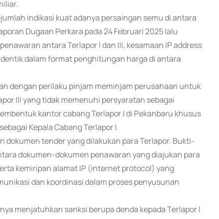
iliar.
mlah indikasi kuat adanya persaingan semu di antara
aporan Dugaan Perkara pada 24 Februari 2025 lalu
nawaran antara Terlapor I dan III, kesamaan IP address
ola identik dalam format penghitungan harga di antara
an dengan perilaku pinjam meminjam perusahaan untuk
por III yang tidak memenuhi persyaratan sebagai
membentuk kantor cabang Terlapor I di Pekanbaru khusus
sebagai Kepala Cabang Terlapor I.
n dokumen tender yang dilakukan para Terlapor. Bukti-
i antara dokumen-dokumen penawaran yang diajukan para
erta kemiripan alamat IP (internet protocol) yang
komunikasi dan koordinasi dalam proses penyusunan
rnya menjatuhkan sanksi berupa denda kepada Terlapor I