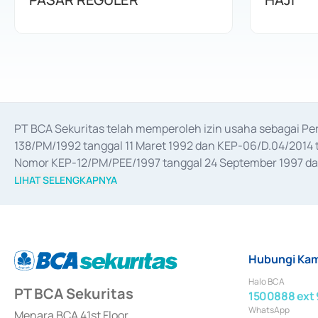
PT BCA Sekuritas telah memperoleh izin usaha sebagai P
138/PM/1992 tanggal 11 Maret 1992 dan KEP-06/D.04/2014 t
Nomor KEP-12/PM/PEE/1997 tanggal 24 September 1997 dan 
merger, akuisisi, divestasi, dan 
join venture
 berdasarkan su
LIHAT SELENGKAPNYA
dari Bank Indonesia antara lain sebagai Perantara Pelaksan
Bank Indonesia sebagai Lembaga Pendukung Penerbitan, Tr
tahun 2018.
Hubungi Kam
Halo BCA
PT BCA Sekuritas
1500888 ext 
WhatsApp
Menara BCA 41st Floor,