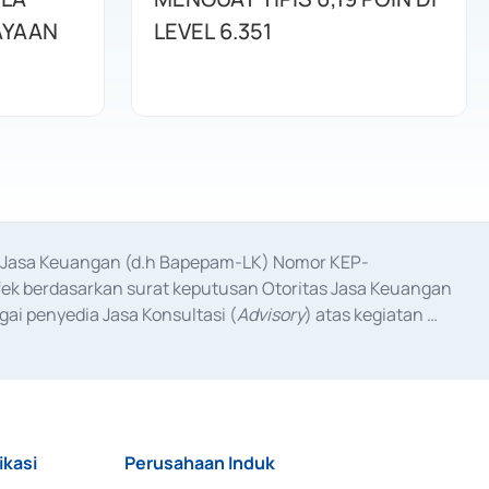
AYAAN
LEVEL 6.351
as Jasa Keuangan (d.h Bapepam-LK) Nomor KEP-
fek berdasarkan surat keputusan Otoritas Jasa Keuangan 
ai penyedia Jasa Konsultasi (
Advisory
) atas kegiatan 
anggal 3 Februari 2017, dan beberapa izin usaha lainnya 
iterbitkan pada tahun 2017 dan izin usaha lainnya dari 
at Berharga Komersial yang izinnya diterbitkan pada 
ikasi
Perusahaan Induk