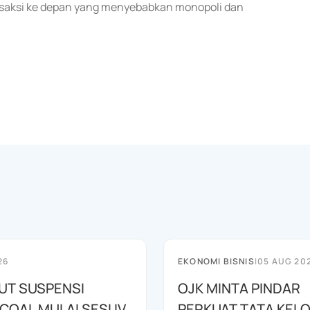
nsaksi ke depan yang menyebabkan monopoli dan
26
EKONOMI BISNIS
|
05 AUG 20
BUT SUSPENSI
OJK MINTA PINDAR
OAL MULAI SESI IV
PERKUAT TATA KEL