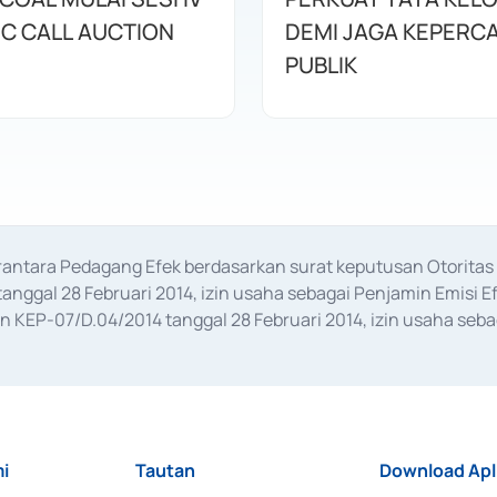
IC CALL AUCTION
DEMI JAGA KEPERC
PUBLIK
erantara Pedagang Efek berdasarkan surat keputusan Otorit
anggal 28 Februari 2014, izin usaha sebagai Penjamin Emisi E
KEP-07/D.04/2014 tanggal 28 Februari 2014, izin usaha sebag
rat keputusan Otoritas Jasa Keuangan Nomor S-67/PM.21/2017 t
aan Transaksi Sertifikat Deposito di Pasar Uang yang izinnya d
ansaksi, serta Penatausahaan dan Penyelesaian Transaksi Sur
i
Tautan
Download Apl