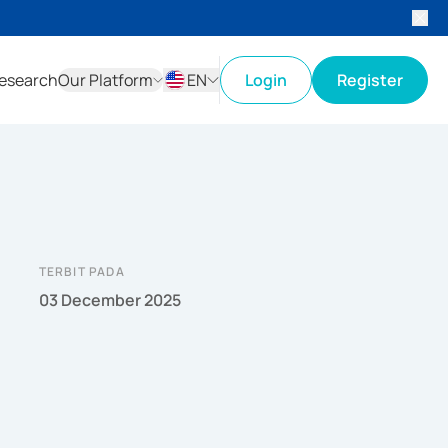
esearch
Our Platform
EN
Login
Register
ID
EN
TERBIT PADA
03 December 2025