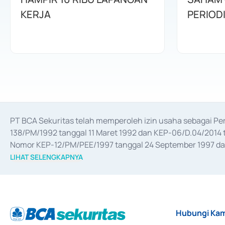
KERJA
PERIOD
PT BCA Sekuritas telah memperoleh izin usaha sebagai P
138/PM/1992 tanggal 11 Maret 1992 dan KEP-06/D.04/2014 t
Nomor KEP-12/PM/PEE/1997 tanggal 24 September 1997 dan 
merger, akuisisi, divestasi, dan 
join venture
 berdasarkan su
LIHAT SELENGKAPNYA
dari Bank Indonesia antara lain sebagai Perantara Pelaksan
Bank Indonesia sebagai Lembaga Pendukung Penerbitan, Tr
tahun 2018.
Hubungi Kam