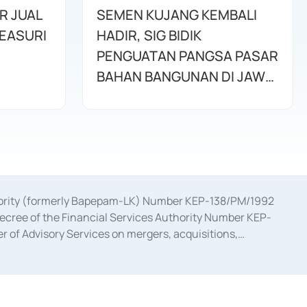
R JUAL
SEMEN KUJANG KEMBALI
REASURI
HADIR, SIG BIDIK
PENGUATAN PANGSA PASAR
BAHAN BANGUNAN DI JAWA
BARAT
uthority (formerly Bapepam-LK) Number KEP-138/PM/1992
decree of the Financial Services Authority Number KEP-
 of Advisory Services on mergers, acquisitions,
bruary 28, 2014, a business license as a provider of
ial Services Authority Number S-67/PM.21/2017 dated
ementation of Certificate of Deposit Transactions in the
ion for the Issuance, Transaction, and Administration and