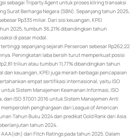
i sebagai Triparty Agent untuk proses kliring transaksi
ng Surat Berharga Negara (SBN). Sepanjang tahun 2025,
sebesar Rp335 miliar. Dari sisi keuangan, KPEI
ahun 2025, tumbuh 36,21% dibandingkan tahun
saksi di pasar modal.
 tertinggi sepanjang sejarah Perseroan sebesar Rp262,22
nya. Peningkatan laba bersih turut memperkuat posisi
p2,81 triliun atau tumbuh 11,77% dibandingkan tahun
al dan keuangan, KPEI juga meraih berbagai pencapaian
rtahankan empat sertifikasi internasional, yaitu ISO
2 untuk Sistem Manajemen Keamanan Informasi, ISO
 dan ISO 37001:2016 untuk Sistem Manajemen Anti
I memperoleh penghargaan dari League of American
nan Tahun Buku 2024 dan predikat Gold Rank dari Asia
Keberlanjutan tahun 2024.
it AAA(idn) dari Fitch Ratings pada tahun 2025. Dalam