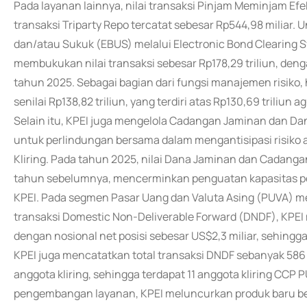
Pada layanan lainnya, nilai transaksi Pinjam Meminjam Efe
transaksi Triparty Repo tercatat sebesar Rp544,98 miliar. U
dan/atau Sukuk (EBUS) melalui Electronic Bond Clearing 
membukukan nilai transaksi sebesar Rp178,29 triliun, deng
tahun 2025. Sebagai bagian dari fungsi manajemen risiko,
senilai Rp138,82 triliun, yang terdiri atas Rp130,69 triliun 
Selain itu, KPEI juga mengelola Cadangan Jaminan dan D
untuk perlindungan bersama dalam mengantisipasi risiko 
Kliring. Pada tahun 2025, nilai Dana Jaminan dan Cada
tahun sebelumnya, mencerminkan penguatan kapasitas pen
KPEI. Pada segmen Pasar Uang dan Valuta Asing (PUVA) me
transaksi Domestic Non-Deliverable Forward (DNDF), KPEI m
dengan nosional net posisi sebesar US$2,3 miliar, sehingg
KPEI juga mencatatkan total transaksi DNDF sebanyak 586 
anggota kliring, sehingga terdapat 11 anggota kliring CCP P
pengembangan layanan, KPEI meluncurkan produk baru ber