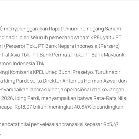
 (KPEI) menyelenggarakan Rapat Umum Pemegang Saham
dihadiri oleh seluruh pemegang saham KPEI, yaitu PT
ri (Persero) Tbk., PT Bank Negara Indonesia (Persero)
ntral Asia Tbk., PT Bank Permata Tbk., PT Bank Maybank
namon Indonesia Tbk.
ngi Komisaris KPEI, Uriep Budhi Prasetyo. Turut hadir
ma Iding Pardi, serta Direktur Antonius Herman Azwar dan
nyampaikan laporan kinerja operasional dan keuangan
-2026, Iding Pardi, menyampaikan bahwa Rata-Rata Nilai
capai Rp18,07 triliun, meningkat 40,64% dibandingkan
encatat nilai penyelesaian transaksi sebesar Rp5,47
.