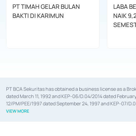
PT TIMAH GELAR BULAN
LABA B
BAKTI DI KARIMUN
NAIK 9,
SEMEST
PT BCA Sekuritas has obtained a business license as a Br
dated March 11, 1992 and KEP-06/D.04/2014 dated February 
12/PM/PEE/1997 dated September 24, 1997 and KEP-07/D.04/2
divestments, and joint ventures based on the decree of the
VIEW MORE
Advisory Services for mergers, acquisitions, divestments, 
February 3, 2017, and several other business licenses from
Money Market whose license was issued in 2017 and other b