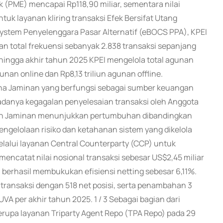
k (PME) mencapai Rp118,90 miliar, sementara nilai
ntuk layanan kliring transaksi Efek Bersifat Utang
System Penyelenggara Pasar Alternatif (eBOCS PPA), KPEI
an total frekuensi sebanyak 2.838 transaksi sepanjang
 hingga akhir tahun 2025 KPEI mengelola total agunan
agunan online dan Rp8,13 triliun agunan offline.
ana Jaminan yang berfungsi sebagai sumber keuangan
adanya kegagalan penyelesaian transaksi oleh Anggota
ngan Jaminan menunjukkan pertumbuhan dibandingkan
gelolaan risiko dan ketahanan sistem yang dikelola
lalui layanan Central Counterparty (CCP) untuk
encatat nilai nosional transaksi sebesar US$2,45 miliar
a berhasil membukukan efisiensi netting sebesar 6,11%.
transaksi dengan 518 net posisi, serta penambahan 3
UVA per akhir tahun 2025. 1 / 3 Sebagai bagian dari
upa layanan Triparty Agent Repo (TPA Repo) pada 29