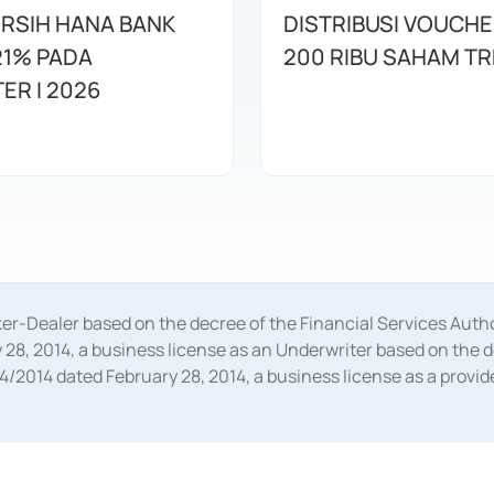
ERSIH HANA BANK
DISTRIBUSI VOUCHE
21% PADA
200 RIBU SAHAM T
ER I 2026
oker-Dealer based on the decree of the Financial Services A
28, 2014, a business license as an Underwriter based on the 
014 dated February 28, 2014, a business license as a provider
 Financial Services Authority Number S-67/PM.21/2014 dated Fe
and joint ventures based on the decision letter of the Financ
 Bank Indonesia, among others as an Intermediary for the Impl
usiness licenses from Bank Indonesia as a Supporting Institut