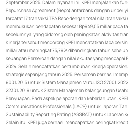
September 2025. Dalam layanan ini, KPEI menjalankan fungs
Repurchase Agreement (Repo) antarbank dengan underlyi
tercatat 17 transaksi TPA Repo dengan total nilai transaksi 
membukukan pendapatan sebesar Rp949,55 miliar pada t
sebelumnya, yang didorong oleh peningkatan aktivitas tran
Kinerja tersebut mendorong KPEI mencatatkan laba bersih
miliar atau meningkat 75,79% dibandingkan tahun sebelum
keuangan Perseroan dengan nilai ekuitas yang mencapai R
2024. Selain mencatatkan pertumbuhan kinerja operasion
strategis sepanjang tahun 2025. Perseroan berhasil mempe
9001:2015 untuk Sistem Manajemen Mutu, ISO 27001:202
22301:2019 untuk Sistem Manajemen Kelangsungan Usaha,
Penyuapan. Pada aspek pelaporan dan keberlanjutan, KPE
Communications Professionals (LACP) untuk Laporan Tahu
Sustainability Reporting Rating (ASSRAT) untuk Laporan 
Selain itu, KPEI juga berhasil mendapatkan peringkat kred