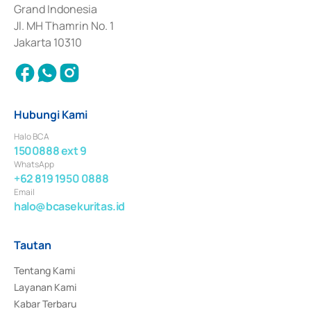
Surat Berharga Komersial yang izinnya diterbitkan pada tahun 2018.
Grand Indonesia
Jl. MH Thamrin No. 1
Jakarta 10310
Hubungi Kami
Halo BCA
1500888 ext 9
WhatsApp
+62 819 1950 0888
Email
halo@bcasekuritas.id
Tautan
Tentang Kami
Layanan Kami
Kabar Terbaru