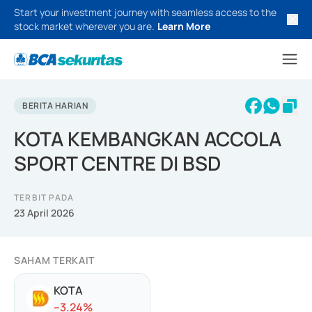
Start your investment journey with seamless access to the
stock market wherever you are.
Learn More
BERITA HARIAN
KOTA KEMBANGKAN ACCOLA
SPORT CENTRE DI BSD
TERBIT PADA
23 April 2026
SAHAM TERKAIT
KOTA
-
-3.24
%