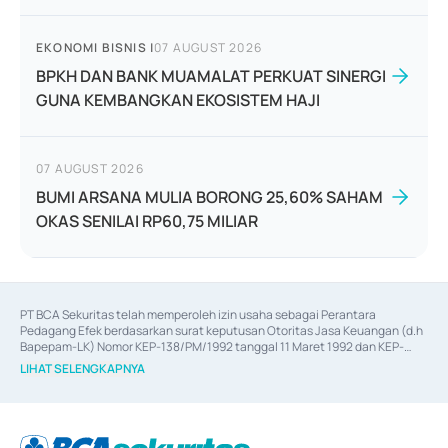
EKONOMI BISNIS
|
07 AUGUST 2026
BPKH DAN BANK MUAMALAT PERKUAT SINERGI
GUNA KEMBANGKAN EKOSISTEM HAJI
07 AUGUST 2026
BUMI ARSANA MULIA BORONG 25,60% SAHAM
OKAS SENILAI RP60,75 MILIAR
PT BCA Sekuritas telah memperoleh izin usaha sebagai Perantara 
Pedagang Efek berdasarkan surat keputusan Otoritas Jasa Keuangan (d.h 
Bapepam-LK) Nomor KEP-138/PM/1992 tanggal 11 Maret 1992 dan KEP-
06/D.04/2014 tanggal 28 Februari 2014, izin usaha sebagai Penjamin Emisi 
LIHAT SELENGKAPNYA
Efek berdasarkan surat keputusan Otoritas Jasa Keuangan Nomor KEP-
12/PM/PEE/1997 tanggal 24 September 1997 dan KEP-07/D.04/2014 
tanggal 28 Februari 2014, izin usaha sebagai penyedia Jasa Konsultasi 
(
Advisory
) atas kegiatan merger, akuisisi, divestasi, dan 
join venture
berdasarkan surat keputusan Otoritas Jasa Keuangan Nomor S-