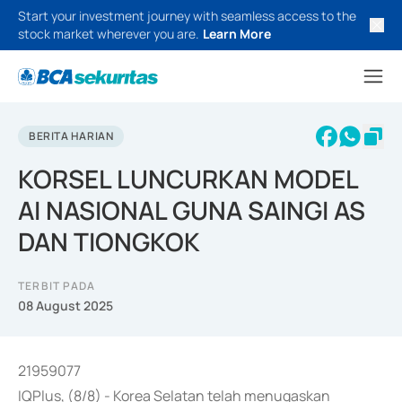
Start your investment journey with seamless access to the
stock market wherever you are.
Learn More
BERITA HARIAN
KORSEL LUNCURKAN MODEL
AI NASIONAL GUNA SAINGI AS
DAN TIONGKOK
TERBIT PADA
08 August 2025
21959077
IQPlus, (8/8) - Korea Selatan telah menugaskan