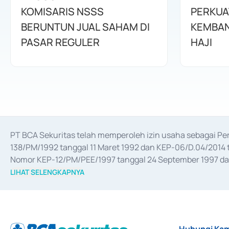
KOMISARIS NSSS
PERKUA
BERUNTUN JUAL SAHAM DI
KEMBAN
PASAR REGULER
HAJI
PT BCA Sekuritas telah memperoleh izin usaha sebagai P
138/PM/1992 tanggal 11 Maret 1992 dan KEP-06/D.04/2014 t
Nomor KEP-12/PM/PEE/1997 tanggal 24 September 1997 dan 
merger, akuisisi, divestasi, dan 
join venture
 berdasarkan su
LIHAT SELENGKAPNYA
dari Bank Indonesia antara lain sebagai Perantara Pelaksan
Bank Indonesia sebagai Lembaga Pendukung Penerbitan, Tr
tahun 2018.