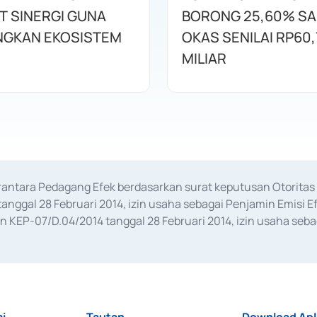
T SINERGI GUNA
BORONG 25,60% S
GKAN EKOSISTEM
OKAS SENILAI RP60,
MILIAR
erantara Pedagang Efek berdasarkan surat keputusan Otorit
anggal 28 Februari 2014, izin usaha sebagai Penjamin Emisi E
KEP-07/D.04/2014 tanggal 28 Februari 2014, izin usaha sebag
rat keputusan Otoritas Jasa Keuangan Nomor S-67/PM.21/2017 t
aan Transaksi Sertifikat Deposito di Pasar Uang yang izinnya d
ansaksi, serta Penatausahaan dan Penyelesaian Transaksi Sur