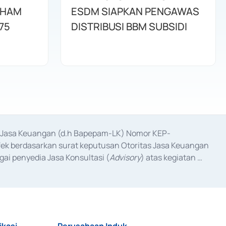
AHAM
ESDM SIAPKAN PENGAWAS
75
DISTRIBUSI BBM SUBSIDI
as Jasa Keuangan (d.h Bapepam-LK) Nomor KEP-
fek berdasarkan surat keputusan Otoritas Jasa Keuangan 
ai penyedia Jasa Konsultasi (
Advisory
) atas kegiatan 
anggal 3 Februari 2017, dan beberapa izin usaha lainnya 
iterbitkan pada tahun 2017 dan izin usaha lainnya dari 
at Berharga Komersial yang izinnya diterbitkan pada 