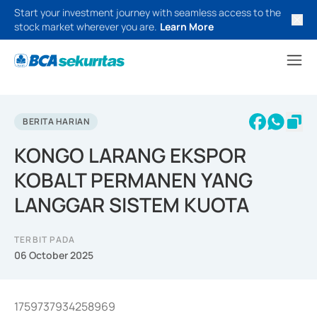
Start your investment journey with seamless access to the
stock market wherever you are.
Learn More
BERITA HARIAN
KONGO LARANG EKSPOR
KOBALT PERMANEN YANG
LANGGAR SISTEM KUOTA
TERBIT PADA
06 October 2025
1759737934258969