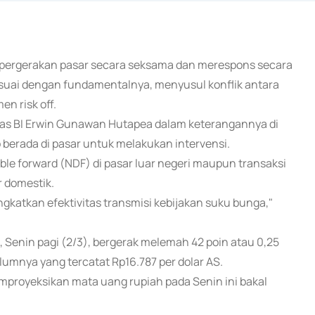
ti pergerakan pasar secara seksama dan merespons secara
esuai dengan fundamentalnya, menyusul konflik antara
n risk off.
as BI Erwin Gunawan Hutapea dalam keterangannya di
 berada di pasar untuk melakukan intervensi.
ble forward (NDF) di pasar luar negeri maupun transaksi
r domestik.
gkatkan efektivitas transmisi kebijakan suku bunga,"
 Senin pagi (2/3), bergerak melemah 42 poin atau 0,25
lumnya yang tercatat Rp16.787 per dolar AS.
proyeksikan mata uang rupiah pada Senin ini bakal