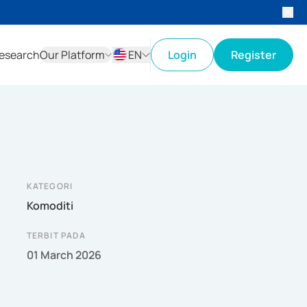
esearch
Our Platform
EN
Login
Register
ID
EN
KATEGORI
Komoditi
TERBIT PADA
01 March 2026