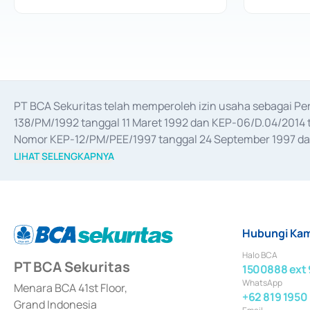
PT BCA Sekuritas telah memperoleh izin usaha sebagai P
138/PM/1992 tanggal 11 Maret 1992 dan KEP-06/D.04/2014 t
Nomor KEP-12/PM/PEE/1997 tanggal 24 September 1997 dan 
merger, akuisisi, divestasi, dan 
join venture
 berdasarkan su
LIHAT SELENGKAPNYA
dari Bank Indonesia antara lain sebagai Perantara Pelaksan
Bank Indonesia sebagai Lembaga Pendukung Penerbitan, Tr
tahun 2018.
Hubungi Kam
Halo BCA
PT BCA Sekuritas
1500888 ext 
WhatsApp
Menara BCA 41st Floor,
+62 819 1950
Grand Indonesia