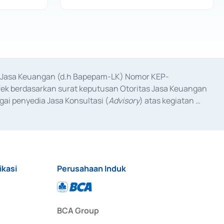
as Jasa Keuangan (d.h Bapepam-LK) Nomor KEP-
fek berdasarkan surat keputusan Otoritas Jasa Keuangan 
ai penyedia Jasa Konsultasi (
Advisory
) atas kegiatan 
anggal 3 Februari 2017, dan beberapa izin usaha lainnya 
iterbitkan pada tahun 2017 dan izin usaha lainnya dari 
at Berharga Komersial yang izinnya diterbitkan pada 
ikasi
Perusahaan Induk
BCA Group