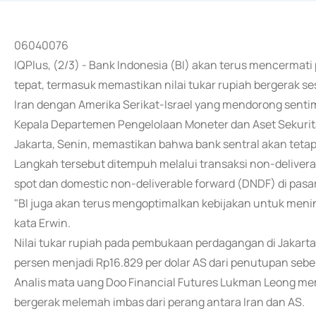
06040076
IQPlus, (2/3) - Bank Indonesia (BI) akan terus mencerma
tepat, termasuk memastikan nilai tukar rupiah bergerak s
Iran dengan Amerika Serikat-Israel yang mendorong sentime
Kepala Departemen Pengelolaan Moneter dan Aset Sekurit
Jakarta, Senin, memastikan bahwa bank sentral akan tetap
Langkah tersebut ditempuh melalui transaksi non-delivera
spot dan domestic non-deliverable forward (DNDF) di pasa
"BI juga akan terus mengoptimalkan kebijakan untuk menin
kata Erwin.
Nilai tukar rupiah pada pembukaan perdagangan di Jakarta,
persen menjadi Rp16.829 per dolar AS dari penutupan sebe
Analis mata uang Doo Financial Futures Lukman Leong mem
bergerak melemah imbas dari perang antara Iran dan AS.