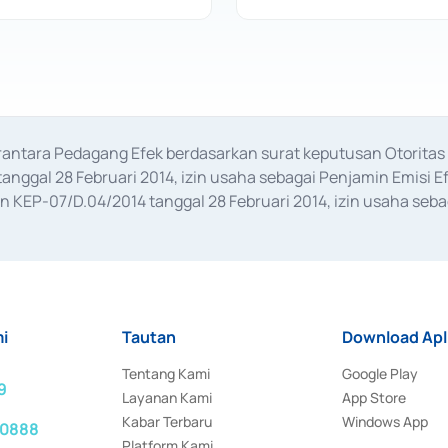
erantara Pedagang Efek berdasarkan surat keputusan Otorit
anggal 28 Februari 2014, izin usaha sebagai Penjamin Emisi E
KEP-07/D.04/2014 tanggal 28 Februari 2014, izin usaha sebag
rat keputusan Otoritas Jasa Keuangan Nomor S-67/PM.21/2017 t
aan Transaksi Sertifikat Deposito di Pasar Uang yang izinnya d
ansaksi, serta Penatausahaan dan Penyelesaian Transaksi Sur
i
Tautan
Download Apl
Tentang Kami
Google Play
9
Layanan Kami
App Store
Kabar Terbaru
Windows App
 0888
Platform Kami