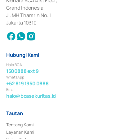
Menara BCA 41st Floor,
Surat Berharga Komersial yang izinnya diterbitkan pada tahun 2018.
Grand Indonesia
Jl. MH Thamrin No. 1
Jakarta 10310
Hubungi Kami
Halo BCA
1500888 ext 9
WhatsApp
+62 819 1950 0888
Email
halo@bcasekuritas.id
Tautan
Tentang Kami
Layanan Kami