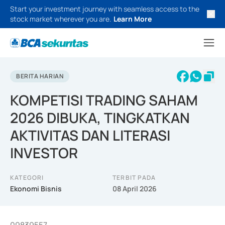
Start your investment journey with seamless access to the
stock market wherever you are.
Learn More
BERITA HARIAN
KOMPETISI TRADING SAHAM
2026 DIBUKA, TINGKATKAN
AKTIVITAS DAN LITERASI
INVESTOR
KATEGORI
TERBIT PADA
Ekonomi Bisnis
08 April 2026