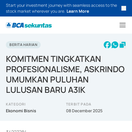
Start your investment journey with seamless access to the
stock market wherever you are.
Learn More
BERITA HARIAN
KOMITMEN TINGKATKAN
PROFESIONALISME, ASKRINDO
UMUMKAN PULUHAN
LULUSAN BARU A3IK
KATEGORI
TERBIT PADA
Ekonomi Bisnis
08 December 2025