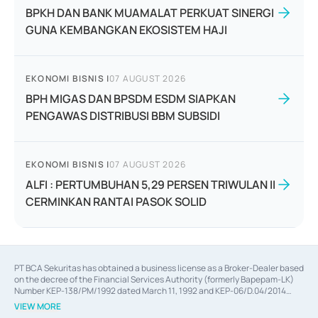
BPKH DAN BANK MUAMALAT PERKUAT SINERGI
GUNA KEMBANGKAN EKOSISTEM HAJI
EKONOMI BISNIS
|
07 AUGUST 2026
BPH MIGAS DAN BPSDM ESDM SIAPKAN
PENGAWAS DISTRIBUSI BBM SUBSIDI
EKONOMI BISNIS
|
07 AUGUST 2026
ALFI : PERTUMBUHAN 5,29 PERSEN TRIWULAN II
CERMINKAN RANTAI PASOK SOLID
PT BCA Sekuritas has obtained a business license as a Broker-Dealer based
on the decree of the Financial Services Authority (formerly Bapepam-LK)
Number KEP-138/PM/1992 dated March 11, 1992 and KEP-06/D.04/2014
dated February 28, 2014, a business license as an Underwriter based on the
VIEW MORE
decree of the Financial Services Authority Number KEP-12/PM/PEE/1997