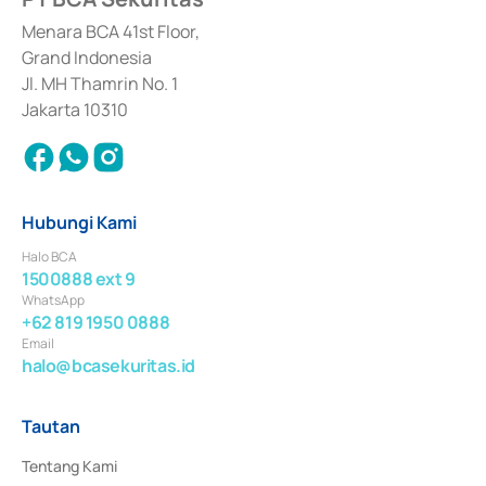
dan izin usaha lainnya dari Bank Indonesia sebagai Lembaga Pendukung 
Penerbitan, Transaksi, serta Penatausahaan dan Penyelesaian Transaksi 
Menara BCA 41st Floor,
Surat Berharga Komersial yang izinnya diterbitkan pada tahun 2018.
Grand Indonesia
Jl. MH Thamrin No. 1
Jakarta 10310
Hubungi Kami
Halo BCA
1500888 ext 9
WhatsApp
+62 819 1950 0888
Email
halo@bcasekuritas.id
Tautan
Tentang Kami