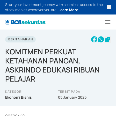
Start your investment journey with seamless access to the
stock market wherever you are.
Learn More
BERITA HARIAN
KOMITMEN PERKUAT
KETAHANAN PANGAN,
ASKRINDO EDUKASI RIBUAN
PELAJAR
KATEGORI
TERBIT PADA
Ekonomi Bisnis
05 January 2026