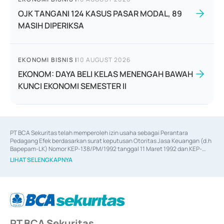
OJK TANGANI 124 KASUS PASAR MODAL, 89
MASIH DIPERIKSA
EKONOMI BISNIS
|
10 AUGUST 2026
EKONOM: DAYA BELI KELAS MENENGAH BAWAH
KUNCI EKONOMI SEMESTER II
PT BCA Sekuritas telah memperoleh izin usaha sebagai Perantara 
Pedagang Efek berdasarkan surat keputusan Otoritas Jasa Keuangan (d.h 
Bapepam-LK) Nomor KEP-138/PM/1992 tanggal 11 Maret 1992 dan KEP-
06/D.04/2014 tanggal 28 Februari 2014, izin usaha sebagai Penjamin Emisi 
LIHAT SELENGKAPNYA
Efek berdasarkan surat keputusan Otoritas Jasa Keuangan Nomor KEP-
12/PM/PEE/1997 tanggal 24 September 1997 dan KEP-07/D.04/2014 
tanggal 28 Februari 2014, izin usaha sebagai penyedia Jasa Konsultasi 
(
Advisory
) atas kegiatan merger, akuisisi, divestasi, dan 
join venture
berdasarkan surat keputusan Otoritas Jasa Keuangan Nomor S-
67/PM.21/2017 tanggal 3 Februari 2017, dan beberapa izin usaha lainnya 
dari Bank Indonesia antara lain sebagai Perantara Pelaksanaan Transaksi 
PT BCA Sekuritas
Sertifikat Deposito di Pasar Uang yang izinnya diterbitkan pada tahun 2017 