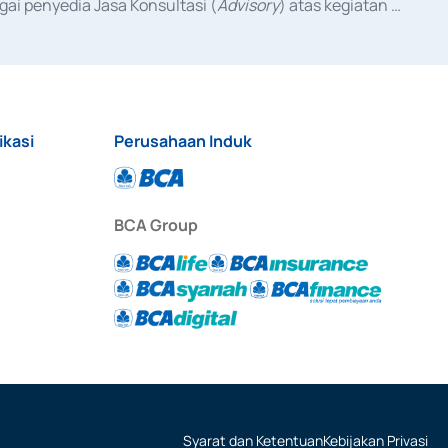
ai penyedia Jasa Konsultasi (
Advisory
) atas kegiatan 
anggal 3 Februari 2017, dan beberapa izin usaha lainnya 
iterbitkan pada tahun 2017 dan izin usaha lainnya dari 
at Berharga Komersial yang izinnya diterbitkan pada 
ikasi
Perusahaan Induk
BCA Group
Syarat dan Ketentuan
Kebijakan Privasi