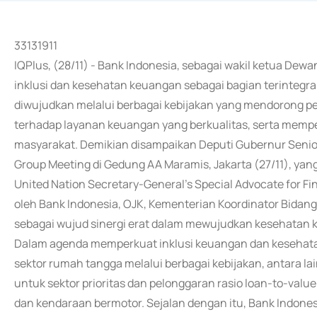
33131911
IQPlus, (28/11) - Bank Indonesia, sebagai wakil ketua De
inklusi dan kesehatan keuangan sebagai bagian terintegr
diwujudkan melalui berbagai kebijakan yang mendorong p
terhadap layanan keuangan yang berkualitas, serta memp
masyarakat. Demikian disampaikan Deputi Gubernur Senior
Group Meeting di Gedung AA Maramis, Jakarta (27/11), y
United Nation Secretary-General's Special Advocate for F
oleh Bank Indonesia, OJK, Kementerian Koordinator Bidang
sebagai wujud sinergi erat dalam mewujudkan kesehatan k
Dalam agenda memperkuat inklusi keuangan dan kesehat
sektor rumah tangga melalui berbagai kebijakan, antara lai
untuk sektor prioritas dan pelonggaran rasio loan-to-valu
dan kendaraan bermotor. Sejalan dengan itu, Bank Indones