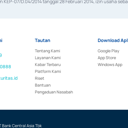
KEP-07/D.04/2014 tanggal 28 Februari 2014, izin usaha sebag
rat keputusan Otoritas Jasa Keuangan Nomor S-67/PM.21/2017 t
aan Transaksi Sertifikat Deposito di Pasar Uang yang izinnya d
ansaksi, serta Penatausahaan dan Penyelesaian Transaksi Sur
i
Tautan
Download Apl
Tentang Kami
Google Play
9
Layanan Kami
App Store
Kabar Terbaru
Windows App
 0888
Platform Kami
ritas.id
Riset
Bantuan
Pengaduan Nasabah
 Bank Central Asia Tbk