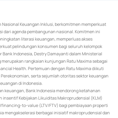
wan Nasional Keuangan Inklusi, berkomitmen memperkuat
asi dari agenda pembangunan nasional. Komitmen ini
eningkatan literasi keuangan, memperluas akses
erkuat pelindungan konsumen bagi seluruh kelompok
 Bank Indonesia, Destry Damayanti dalam Ministerial
ang merupakan rangkaian kunjungan Ratu Maxima sebagai
inancial Health. Pertemuan dengan Ratu Maxima diikuti
 Perekonomian, serta sejumlah otoritas sektor keuangan
euangan di Indonesia.
an keuangan, Bank Indonesia mendorong ketahanan
n insentif Kebijakan Likuiditas Makroprudensial (KLM)
e/financing-to-value (LTV/FTV) bagi pembiayaan properti
ia mengakselerasi berbagai inisiatif makroprudensial dan