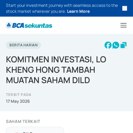
Start your investment journey with seamless access to the
stock market wherever you are.
Learn More
BERITA HARIAN
KOMITMEN INVESTASI, LO
KHENG HONG TAMBAH
MUATAN SAHAM DILD
TERBIT PADA
17 May 2026
SAHAM TERKAIT