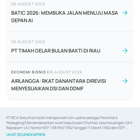
06 AUGUST 2026
BATIC 2026: MEMBUKA JALAN MENUJU MASA
DEPAN AI
06 AUGUST 2026
PT TIMAH GELAR BULAN BAKTI DI RIAU
EKONOMI BISNIS
|
06 AUGUST 2026
AIRLANGGA: RKAT DANANTARA DIREVISI
MENYESUAIKAN DSI DAN DDMF
PT BCA Sekuritas telah memperoleh izin usaha sebagai Perantara 
Pedagang Efek berdasarkan surat keputusan Otoritas Jasa Keuangan (d.h 
Bapepam-LK) Nomor KEP-138/PM/1992 tanggal 11 Maret 1992 dan KEP-
06/D.04/2014 tanggal 28 Februari 2014, izin usaha sebagai Penjamin Emisi 
LIHAT SELENGKAPNYA
Efek berdasarkan surat keputusan Otoritas Jasa Keuangan Nomor KEP-