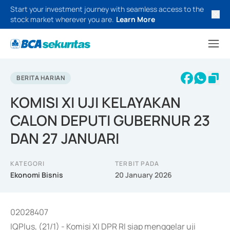
Start your investment journey with seamless access to the
stock market wherever you are.
Learn More
BERITA HARIAN
KOMISI XI UJI KELAYAKAN
CALON DEPUTI GUBERNUR 23
DAN 27 JANUARI
KATEGORI
TERBIT PADA
Ekonomi Bisnis
20 January 2026
02028407
IQPlus, (21/1) - Komisi XI DPR RI siap menggelar uji