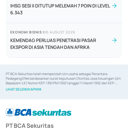
IHSG SESI II DITUTUP MELEMAH 7 POIN DI LEVEL
6.343
EKONOMI BISNIS
|
06 AUGUST 2026
KEMENDAG PERLUAS PENETRASI PASAR
EKSPOR DI ASIA TENGAH DAN AFRIKA
PT BCA Sekuritas telah memperoleh izin usaha sebagai Perantara 
Pedagang Efek berdasarkan surat keputusan Otoritas Jasa Keuangan (d.h 
Bapepam-LK) Nomor KEP-138/PM/1992 tanggal 11 Maret 1992 dan KEP-
06/D.04/2014 tanggal 28 Februari 2014, izin usaha sebagai Penjamin Emisi 
LIHAT SELENGKAPNYA
Efek berdasarkan surat keputusan Otoritas Jasa Keuangan Nomor KEP-
12/PM/PEE/1997 tanggal 24 September 1997 dan KEP-07/D.04/2014 
tanggal 28 Februari 2014, izin usaha sebagai penyedia Jasa Konsultasi 
(
Advisory
) atas kegiatan merger, akuisisi, divestasi, dan 
join venture
berdasarkan surat keputusan Otoritas Jasa Keuangan Nomor S-
67/PM.21/2017 tanggal 3 Februari 2017, dan beberapa izin usaha lainnya 
dari Bank Indonesia antara lain sebagai Perantara Pelaksanaan Transaksi 
PT BCA Sekuritas
Sertifikat Deposito di Pasar Uang yang izinnya diterbitkan pada tahun 2017 