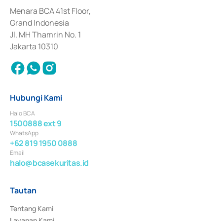
dan izin usaha lainnya dari Bank Indonesia sebagai Lembaga Pendukung 
Penerbitan, Transaksi, serta Penatausahaan dan Penyelesaian Transaksi 
Menara BCA 41st Floor,
Surat Berharga Komersial yang izinnya diterbitkan pada tahun 2018.
Grand Indonesia
Jl. MH Thamrin No. 1
Jakarta 10310
Hubungi Kami
Halo BCA
1500888 ext 9
WhatsApp
+62 819 1950 0888
Email
halo@bcasekuritas.id
Tautan
Tentang Kami
Layanan Kami