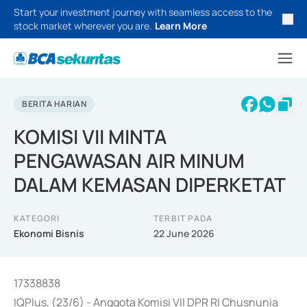
Start your investment journey with seamless access to the
stock market wherever you are.
Learn More
BERITA HARIAN
KOMISI VII MINTA
PENGAWASAN AIR MINUM
DALAM KEMASAN DIPERKETAT
KATEGORI
TERBIT PADA
Ekonomi Bisnis
22 June 2026
17338838
IQPlus, (23/6) - Anggota Komisi VII DPR RI Chusnunia