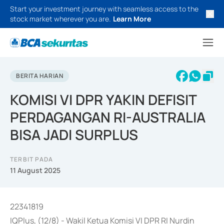
Start your investment journey with seamless access to the
stock market wherever you are.
Learn More
BERITA HARIAN
KOMISI VI DPR YAKIN DEFISIT
PERDAGANGAN RI-AUSTRALIA
BISA JADI SURPLUS
TERBIT PADA
11 August 2025
22341819
IQPlus, (12/8) - Wakil Ketua Komisi VI DPR RI Nurdin