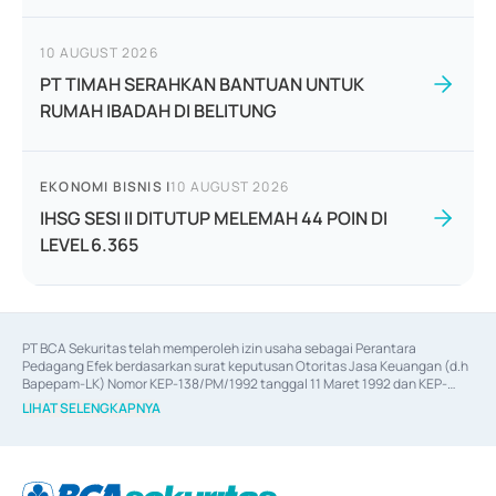
10 AUGUST 2026
PT TIMAH SERAHKAN BANTUAN UNTUK
RUMAH IBADAH DI BELITUNG
EKONOMI BISNIS
|
10 AUGUST 2026
IHSG SESI II DITUTUP MELEMAH 44 POIN DI
LEVEL 6.365
PT BCA Sekuritas telah memperoleh izin usaha sebagai Perantara 
Pedagang Efek berdasarkan surat keputusan Otoritas Jasa Keuangan (d.h 
Bapepam-LK) Nomor KEP-138/PM/1992 tanggal 11 Maret 1992 dan KEP-
06/D.04/2014 tanggal 28 Februari 2014, izin usaha sebagai Penjamin Emisi 
LIHAT SELENGKAPNYA
Efek berdasarkan surat keputusan Otoritas Jasa Keuangan Nomor KEP-
12/PM/PEE/1997 tanggal 24 September 1997 dan KEP-07/D.04/2014 
tanggal 28 Februari 2014, izin usaha sebagai penyedia Jasa Konsultasi 
(
Advisory
) atas kegiatan merger, akuisisi, divestasi, dan 
join venture
berdasarkan surat keputusan Otoritas Jasa Keuangan Nomor S-