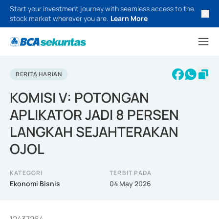
Start your investment journey with seamless access to the
stock market wherever you are.
Learn More
BERITA HARIAN
KOMISI V: POTONGAN
APLIKATOR JADI 8 PERSEN
LANGKAH SEJAHTERAKAN
OJOL
KATEGORI
TERBIT PADA
Ekonomi Bisnis
04 May 2026