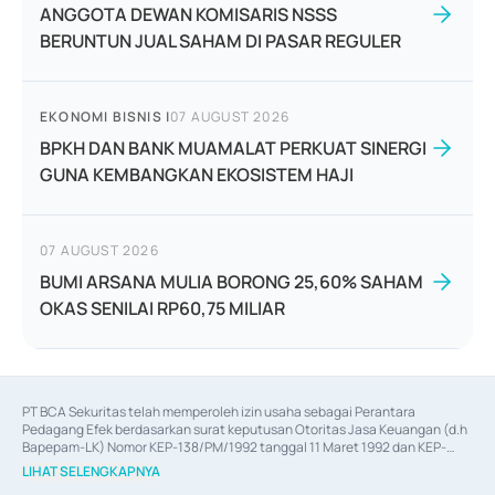
ANGGOTA DEWAN KOMISARIS NSSS
BERUNTUN JUAL SAHAM DI PASAR REGULER
EKONOMI BISNIS
|
07 AUGUST 2026
BPKH DAN BANK MUAMALAT PERKUAT SINERGI
GUNA KEMBANGKAN EKOSISTEM HAJI
07 AUGUST 2026
BUMI ARSANA MULIA BORONG 25,60% SAHAM
OKAS SENILAI RP60,75 MILIAR
PT BCA Sekuritas telah memperoleh izin usaha sebagai Perantara 
Pedagang Efek berdasarkan surat keputusan Otoritas Jasa Keuangan (d.h 
Bapepam-LK) Nomor KEP-138/PM/1992 tanggal 11 Maret 1992 dan KEP-
06/D.04/2014 tanggal 28 Februari 2014, izin usaha sebagai Penjamin Emisi 
LIHAT SELENGKAPNYA
Efek berdasarkan surat keputusan Otoritas Jasa Keuangan Nomor KEP-