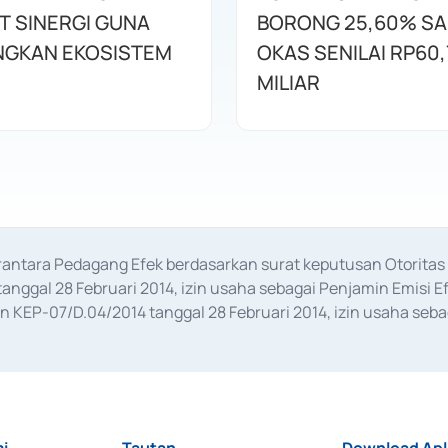
T SINERGI GUNA
BORONG 25,60% S
GKAN EKOSISTEM
OKAS SENILAI RP60,
MILIAR
erantara Pedagang Efek berdasarkan surat keputusan Otorit
anggal 28 Februari 2014, izin usaha sebagai Penjamin Emisi E
KEP-07/D.04/2014 tanggal 28 Februari 2014, izin usaha sebag
rat keputusan Otoritas Jasa Keuangan Nomor S-67/PM.21/2017 t
aan Transaksi Sertifikat Deposito di Pasar Uang yang izinnya d
ansaksi, serta Penatausahaan dan Penyelesaian Transaksi Sur