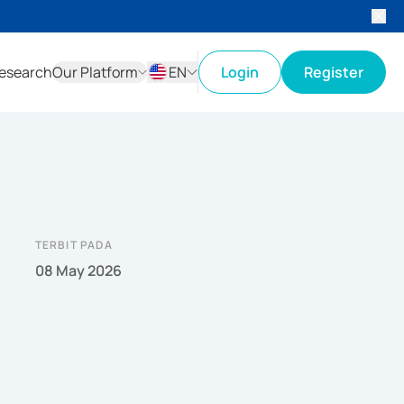
esearch
Our Platform
EN
Login
Register
ID
EN
TERBIT PADA
08 May 2026