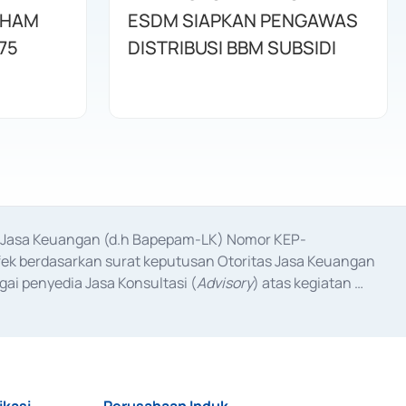
AHAM
ESDM SIAPKAN PENGAWAS
75
DISTRIBUSI BBM SUBSIDI
as Jasa Keuangan (d.h Bapepam-LK) Nomor KEP-
fek berdasarkan surat keputusan Otoritas Jasa Keuangan 
ai penyedia Jasa Konsultasi (
Advisory
) atas kegiatan 
anggal 3 Februari 2017, dan beberapa izin usaha lainnya 
iterbitkan pada tahun 2017 dan izin usaha lainnya dari 
at Berharga Komersial yang izinnya diterbitkan pada 