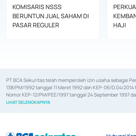
KOMISARIS NSSS
PERKUA
BERUNTUN JUAL SAHAM DI
KEMBAN
PASAR REGULER
HAJI
PT BCA Sekuritas telah memperoleh izin usaha sebagai P
138/PM/1992 tanggal 11 Maret 1992 dan KEP-06/D.04/2014 t
Nomor KEP-12/PM/PEE/1997 tanggal 24 September 1997 dan 
merger, akuisisi, divestasi, dan 
join venture
 berdasarkan su
LIHAT SELENGKAPNYA
dari Bank Indonesia antara lain sebagai Perantara Pelaksan
Bank Indonesia sebagai Lembaga Pendukung Penerbitan, Tr
tahun 2018.