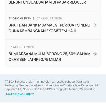
BERUNTUN JUAL SAHAM DI PASAR REGULER
EKONOMI BISNIS
|
07 AUGUST 2026
BPKH DAN BANK MUAMALAT PERKUAT SINERGI
GUNA KEMBANGKAN EKOSISTEM HAJI
07 AUGUST 2026
BUMI ARSANA MULIA BORONG 25,60% SAHAM
OKAS SENILAI RP60,75 MILIAR
PT BCA Sekuritas telah memperoleh izin usaha sebagai Perantara 
Pedagang Efek berdasarkan surat keputusan Otoritas Jasa Keuangan (d.h 
Bapepam-LK) Nomor KEP-138/PM/1992 tanggal 11 Maret 1992 dan KEP-
06/D.04/2014 tanggal 28 Februari 2014, izin usaha sebagai Penjamin Emisi 
LIHAT SELENGKAPNYA
Efek berdasarkan surat keputusan Otoritas Jasa Keuangan Nomor KEP-
12/PM/PEE/1997 tanggal 24 September 1997 dan KEP-07/D.04/2014 
tanggal 28 Februari 2014, izin usaha sebagai penyedia Jasa Konsultasi 