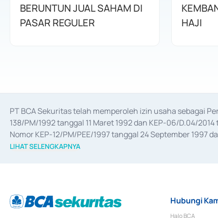
BERUNTUN JUAL SAHAM DI
KEMBAN
PASAR REGULER
HAJI
PT BCA Sekuritas telah memperoleh izin usaha sebagai P
138/PM/1992 tanggal 11 Maret 1992 dan KEP-06/D.04/2014 t
Nomor KEP-12/PM/PEE/1997 tanggal 24 September 1997 dan 
merger, akuisisi, divestasi, dan 
join venture
 berdasarkan su
LIHAT SELENGKAPNYA
dari Bank Indonesia antara lain sebagai Perantara Pelaksan
Bank Indonesia sebagai Lembaga Pendukung Penerbitan, Tr
tahun 2018.
Hubungi Kam
Halo BCA