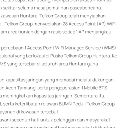
an sekitar selama masa pemulihan pascabencana.
i kawasan Huntara, TelkomGroup telah menyiapkan
wal, TelkomGroup menyediakan 28 Access Point (AP) WiFi
dalam area hunian dengan rasio setiap 1 AP menjangkau
 percobaan 1 Access Point WiFi Managed Service (WMS)
ional yang berlokasi di Posko TelkomGroup Huntara. Ke
S yang tersebar di seluruh area Huntara guna
kan kapasitas jaringan yang memadai melalui dukungan
dan Aceh Tamiang, serta pengoperasian 1 Mobile BTS
 meningkatkan kapasitas jaringan. Sementara itu,
al, serta keterlibatan relawan BUMN Peduli TelkomGroup
ayanan di kawasan tersebut.
yani sepenuh hati untuk pelanggan dan masyarakat
 pelayanan yang maksimal bagi masyarakat di Huntara,