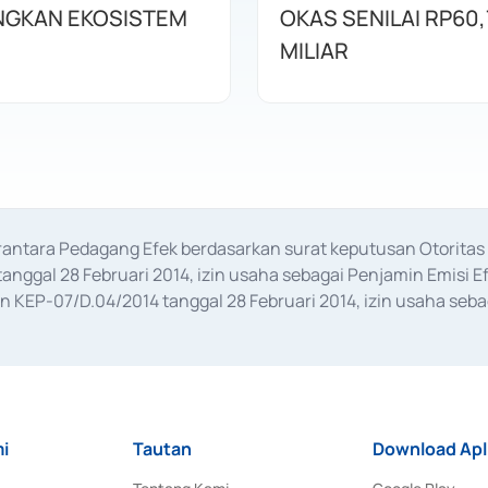
GKAN EKOSISTEM
OKAS SENILAI RP60,
MILIAR
erantara Pedagang Efek berdasarkan surat keputusan Otorit
anggal 28 Februari 2014, izin usaha sebagai Penjamin Emisi E
KEP-07/D.04/2014 tanggal 28 Februari 2014, izin usaha sebag
rat keputusan Otoritas Jasa Keuangan Nomor S-67/PM.21/2017 t
aan Transaksi Sertifikat Deposito di Pasar Uang yang izinnya d
ansaksi, serta Penatausahaan dan Penyelesaian Transaksi Sur
i
Tautan
Download Apl