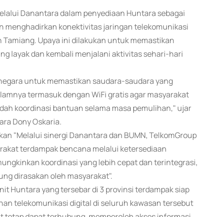
melalui Danantara dalam penyediaan Huntara sebagai
n menghadirkan konektivitas jaringan telekomunikasi
h Tamiang. Upaya ini dilakukan untuk memastikan
 layak dan kembali menjalani aktivitas sehari-hari
negara untuk memastikan saudara-saudara yang
 dalamnya termasuk dengan WiFi gratis agar masyarakat
ah koordinasi bantuan selama masa pemulihan," ujar
ara Dony Oskaria.
ikan "Melalui sinergi Danantara dan BUMN, TelkomGroup
akat terdampak bencana melalui ketersediaan
emungkinkan koordinasi yang lebih cepat dan terintegrasi,
ung dirasakan oleh masyarakat".
it Huntara yang tersebar di 3 provinsi terdampak siap
n telekomunikasi digital di seluruh kawasan tersebut
 tetap dapat terhubung, memperoleh akses informasi,