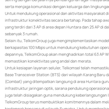
serta menjaga komunikasi dengan keluarga dan lingkung
Untuk mendukung operasional dan aktivitas masyarakat d
infrastruktur konektivitas secara bertahap. Pada tahap a
yang terdiri dari 3 AP di area depan Huntara dan 25 AP di 
sebanyak 3 rumah.
Selain itu, TelkomGroup juga mengimplementasikan model
berkapasitas 100 Mbps untuk mendukung kebutuhan operas
depannya, TelkomGroup akan menghadirkan total 63 AP WM
memastikan konektivitas yang andal dan merata.
Untuk kesiapan layanan seluler, Telkomsel telah memasti
Base Transceiver Station (BTS) dari wilayah Karang Baru 
(Combat) yang ditempatkan langsung di area Huntara guna
infrastruktur jaringan optik, sarana pendukung operasion
juga telah disiagakan guna mendukung keberlangsungan l
TelkomGroup terus membuktikan komitmennya dalam mela
terdampak bencana di wilayah Sumatra. Untuk memberikan