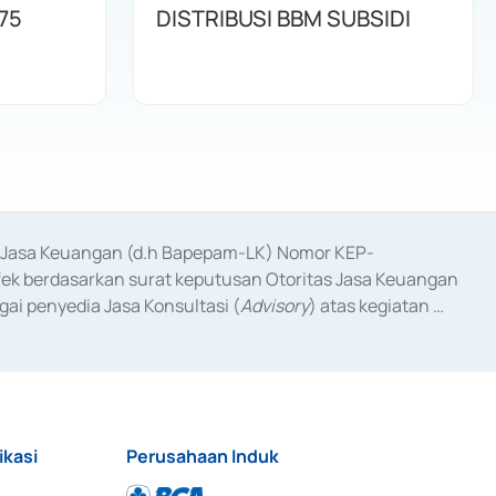
75
DISTRIBUSI BBM SUBSIDI
as Jasa Keuangan (d.h Bapepam-LK) Nomor KEP-
fek berdasarkan surat keputusan Otoritas Jasa Keuangan 
ai penyedia Jasa Konsultasi (
Advisory
) atas kegiatan 
anggal 3 Februari 2017, dan beberapa izin usaha lainnya 
iterbitkan pada tahun 2017 dan izin usaha lainnya dari 
at Berharga Komersial yang izinnya diterbitkan pada 
ikasi
Perusahaan Induk