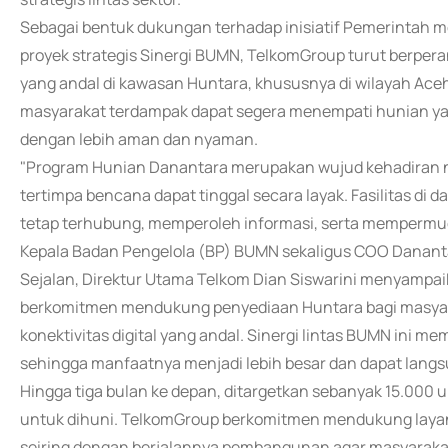
Sebagai bentuk dukungan terhadap inisiatif Pemerintah 
proyek strategis Sinergi BUMN, TelkomGroup turut berpera
yang andal di kawasan Huntara, khususnya di wilayah Ace
masyarakat terdampak dapat segera menempati hunian yang
dengan lebih aman dan nyaman.
"Program Hunian Danantara merupakan wujud kehadiran 
tertimpa bencana dapat tinggal secara layak. Fasilitas di
tetap terhubung, memperoleh informasi, serta mempermud
Kepala Badan Pengelola (BP) BUMN sekaligus COO Danant
Sejalan, Direktur Utama Telkom Dian Siswarini menyampa
berkomitmen mendukung penyediaan Huntara bagi masyar
konektivitas digital yang andal. Sinergi lintas BUMN ini m
sehingga manfaatnya menjadi lebih besar dan dapat langs
Hingga tiga bulan ke depan, ditargetkan sebanyak 15.000 un
untuk dihuni. TelkomGroup berkomitmen mendukung layana
seiring dengan berjalannya pembangunan agar masyarakat