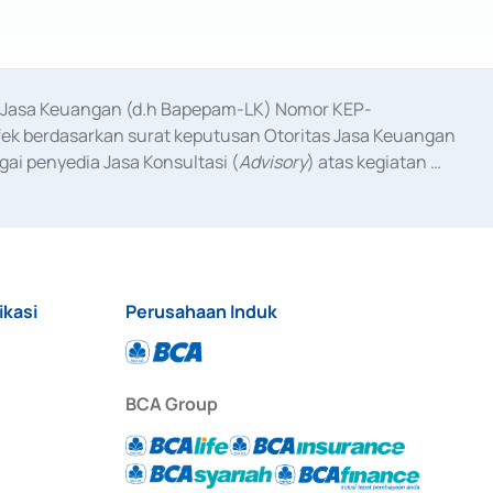
as Jasa Keuangan (d.h Bapepam-LK) Nomor KEP-
fek berdasarkan surat keputusan Otoritas Jasa Keuangan 
ai penyedia Jasa Konsultasi (
Advisory
) atas kegiatan 
anggal 3 Februari 2017, dan beberapa izin usaha lainnya 
iterbitkan pada tahun 2017 dan izin usaha lainnya dari 
at Berharga Komersial yang izinnya diterbitkan pada 
ikasi
Perusahaan Induk
BCA Group