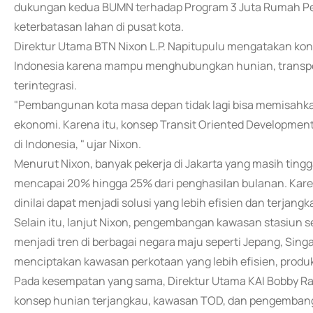
dukungan kedua BUMN terhadap Program 3 Juta Rumah Pe
keterbatasan lahan di pusat kota.
Direktur Utama BTN Nixon L.P. Napitupulu mengatakan kon
Indonesia karena mampu menghubungkan hunian, transport
terintegrasi.
"Pembangunan kota masa depan tidak lagi bisa memisahkan 
ekonomi. Karena itu, konsep Transit Oriented Developme
di Indonesia, " ujar Nixon.
Menurut Nixon, banyak pekerja di Jakarta yang masih tingga
mencapai 20% hingga 25% dari penghasilan bulanan. Karen
dinilai dapat menjadi solusi yang lebih efisien dan terjang
Selain itu, lanjut Nixon, pengembangan kawasan stasiun s
menjadi tren di berbagai negara maju seperti Jepang, Sin
menciptakan kawasan perkotaan yang lebih efisien, produk
Pada kesempatan yang sama, Direktur Utama KAI Bobby R
konsep hunian terjangkau, kawasan TOD, dan pengembangan