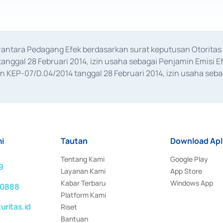
erantara Pedagang Efek berdasarkan surat keputusan Otorit
anggal 28 Februari 2014, izin usaha sebagai Penjamin Emisi E
KEP-07/D.04/2014 tanggal 28 Februari 2014, izin usaha sebag
rat keputusan Otoritas Jasa Keuangan Nomor S-67/PM.21/2017 t
aan Transaksi Sertifikat Deposito di Pasar Uang yang izinnya d
ansaksi, serta Penatausahaan dan Penyelesaian Transaksi Sur
i
Tautan
Download Apl
Tentang Kami
Google Play
9
Layanan Kami
App Store
Kabar Terbaru
Windows App
 0888
Platform Kami
ritas.id
Riset
Bantuan