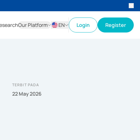
esearch
Our Platform
EN
Login
Register
ID
EN
TERBIT PADA
22 May 2026