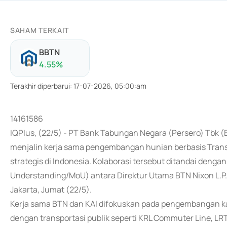
SAHAM TERKAIT
BBTN
4.55
%
Terakhir diperbarui
:
17-07-2026, 05:00:am
14161586
IQPlus, (22/5) - PT Bank Tabungan Negara (Persero) Tbk (B
menjalin kerja sama pengembangan hunian berbasis Trans
strategis di Indonesia. Kolaborasi tersebut ditandai d
Understanding/MoU) antara Direktur Utama BTN Nixon L.P. 
Jakarta, Jumat (22/5).
Kerja sama BTN dan KAI difokuskan pada pengembangan ka
dengan transportasi publik seperti KRL Commuter Line, LRT, 