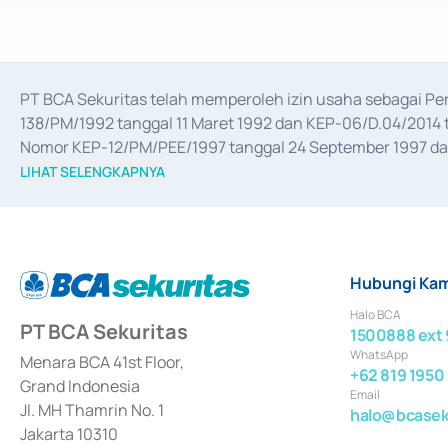
PT BCA Sekuritas telah memperoleh izin usaha sebagai P
138/PM/1992 tanggal 11 Maret 1992 dan KEP-06/D.04/2014 t
Nomor KEP-12/PM/PEE/1997 tanggal 24 September 1997 dan 
merger, akuisisi, divestasi, dan 
join venture
 berdasarkan su
LIHAT SELENGKAPNYA
dari Bank Indonesia antara lain sebagai Perantara Pelaksan
Bank Indonesia sebagai Lembaga Pendukung Penerbitan, Tr
tahun 2018.
Hubungi Kam
Halo BCA
PT BCA Sekuritas
1500888 ext 
WhatsApp
Menara BCA 41st Floor,
+62 819 1950
Grand Indonesia
Email
Jl. MH Thamrin No. 1
halo@bcaseku
Jakarta 10310