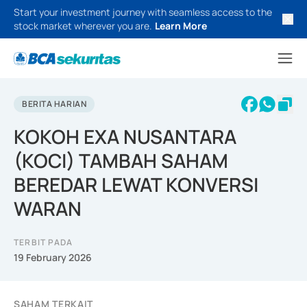
Start your investment journey with seamless access to the
stock market wherever you are.
Learn More
BERITA HARIAN
KOKOH EXA NUSANTARA
(KOCI) TAMBAH SAHAM
BEREDAR LEWAT KONVERSI
WARAN
TERBIT PADA
19 February 2026
SAHAM TERKAIT