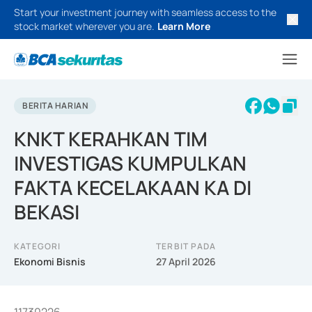
Start your investment journey with seamless access to the
stock market wherever you are.
Learn More
BERITA HARIAN
KNKT KERAHKAN TIM
INVESTIGAS KUMPULKAN
FAKTA KECELAKAAN KA DI
BEKASI
KATEGORI
TERBIT PADA
Ekonomi Bisnis
27 April 2026