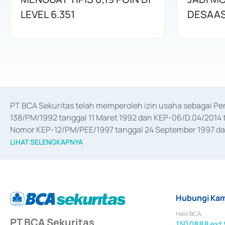
LEVEL 6.351
DESAAS
PT BCA Sekuritas telah memperoleh izin usaha sebagai P
138/PM/1992 tanggal 11 Maret 1992 dan KEP-06/D.04/2014 t
Nomor KEP-12/PM/PEE/1997 tanggal 24 September 1997 dan 
merger, akuisisi, divestasi, dan 
join venture
 berdasarkan su
LIHAT SELENGKAPNYA
dari Bank Indonesia antara lain sebagai Perantara Pelaksan
Bank Indonesia sebagai Lembaga Pendukung Penerbitan, Tr
tahun 2018.
Hubungi Kam
Halo BCA
PT BCA Sekuritas
1500888 ext 