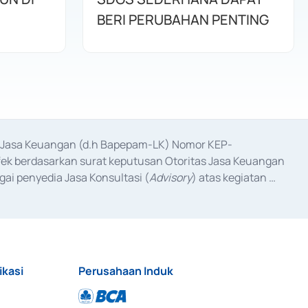
BERI PERUBAHAN PENTING
as Jasa Keuangan (d.h Bapepam-LK) Nomor KEP-
fek berdasarkan surat keputusan Otoritas Jasa Keuangan 
ai penyedia Jasa Konsultasi (
Advisory
) atas kegiatan 
anggal 3 Februari 2017, dan beberapa izin usaha lainnya 
iterbitkan pada tahun 2017 dan izin usaha lainnya dari 
at Berharga Komersial yang izinnya diterbitkan pada 
ikasi
Perusahaan Induk