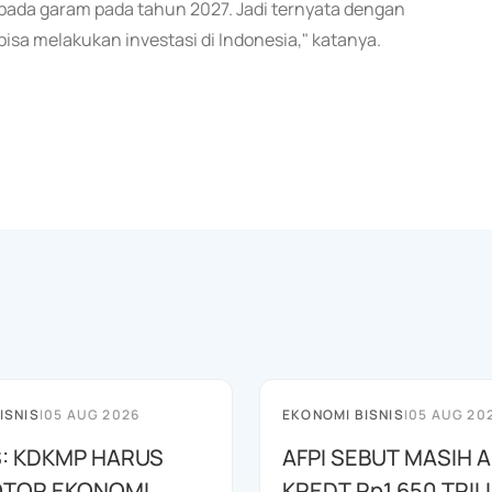
ada garam pada tahun 2027. Jadi ternyata dengan
bisa melakukan investasi di Indonesia," katanya.
ISNIS
|
05 AUG 2026
EKONOMI BISNIS
|
05 AUG 20
: KDKMP HARUS
AFPI SEBUT MASIH 
OTOR EKONOMI
KREDT Rp1.650 TRILI