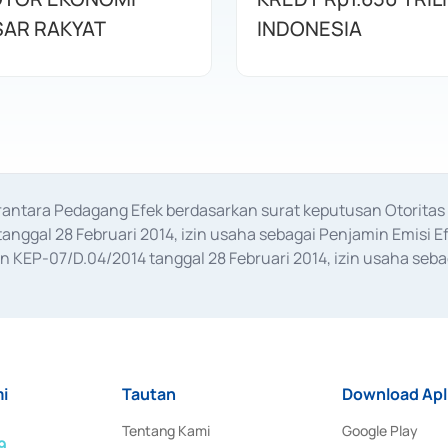
AR RAKYAT
INDONESIA
erantara Pedagang Efek berdasarkan surat keputusan Otorit
anggal 28 Februari 2014, izin usaha sebagai Penjamin Emisi E
KEP-07/D.04/2014 tanggal 28 Februari 2014, izin usaha sebag
rat keputusan Otoritas Jasa Keuangan Nomor S-67/PM.21/2017 t
aan Transaksi Sertifikat Deposito di Pasar Uang yang izinnya d
ansaksi, serta Penatausahaan dan Penyelesaian Transaksi Sur
i
Tautan
Download Apl
Tentang Kami
Google Play
9