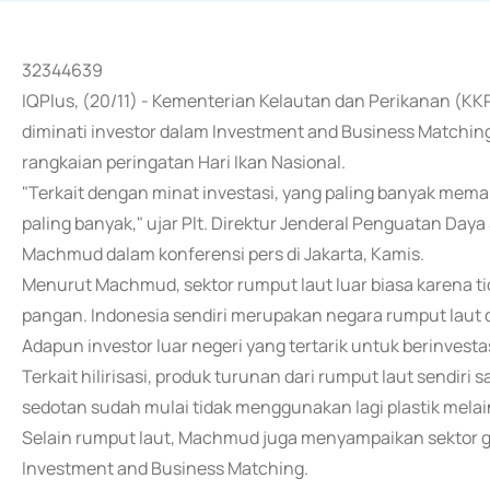
32344639
IQPlus, (20/11) - Kementerian Kelautan dan Perikanan (K
diminati investor dalam Investment and Business Matching
rangkaian peringatan Hari Ikan Nasional.
"Terkait dengan minat investasi, yang paling banyak mema
paling banyak," ujar Plt. Direktur Jenderal Penguatan Da
Machmud dalam konferensi pers di Jakarta, Kamis.
Menurut Machmud, sektor rumput laut luar biasa karena ti
pangan. Indonesia sendiri merupakan negara rumput laut d
Adapun investor luar negeri yang tertarik untuk berinvesta
Terkait hilirisasi, produk turunan dari rumput laut sendir
sedotan sudah mulai tidak menggunakan lagi plastik mela
Selain rumput laut, Machmud juga menyampaikan sektor ga
Investment and Business Matching.