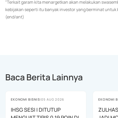
"Terkait garam kita menargetkan akan melakukan swasemb
kebijakan seperti itu banyak investor yang berminat untuk 
(end/ant)
Baca Berita Lainnya
EKONOMI BISNIS
|
05 AUG 2026
EKONOMI B
IHSG SESI I DITUTUP
ZULHAS
MENGUAT TIPIS 0,19 POIN DI
JADI M