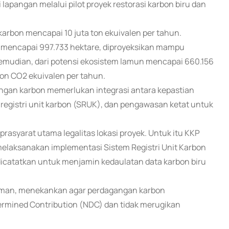
lapangan melalui pilot proyek restorasi karbon biru dan
arbon mencapai 10 juta ton ekuivalen per tahun.
 mencapai 997.733 hektare, diproyeksikan mampu
Kemudian, dari potensi ekosistem lamun mencapai 660.156
ton CO2 ekuivalen per tahun.
an karbon memerlukan integrasi antara kepastian
registri unit karbon (SRUK), dan pengawasan ketat untuk
prasyarat utama legalitas lokasi proyek. Untuk itu KKP
elaksanakan implementasi Sistem Registri Unit Karbon
icatatkan untuk menjamin kedaulatan data karbon biru
 Lukman, menekankan agar perdagangan karbon
etermined Contribution (NDC) dan tidak merugikan