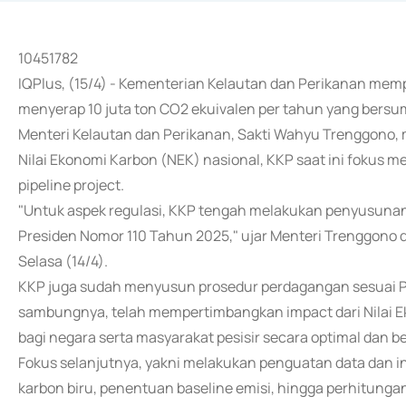
10451782
IQPlus, (15/4) - Kementerian Kelautan dan Perikanan mem
menyerap 10 juta ton CO2 ekuivalen per tahun yang bers
Menteri Kelautan dan Perikanan, Sakti Wahyu Trenggono,
Nilai Ekonomi Karbon (NEK) nasional, KKP saat ini fokus me
pipeline project.
"Untuk aspek regulasi, KKP tengah melakukan penyusunan r
Presiden Nomor 110 Tahun 2025," ujar Menteri Trenggono da
Selasa (14/4).
KKP juga sudah menyusun prosedur perdagangan sesuai Pe
sambungnya, telah mempertimbangkan impact dari Nilai E
bagi negara serta masyarakat pesisir secara optimal dan b
Fokus selanjutnya, yakni melakukan penguatan data dan 
karbon biru, penentuan baseline emisi, hingga perhitunga