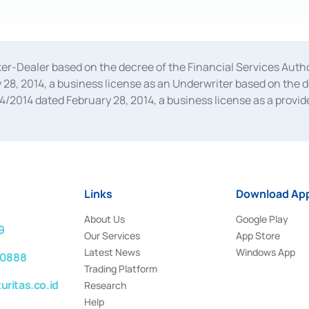
oker-Dealer based on the decree of the Financial Services A
28, 2014, a business license as an Underwriter based on the 
014 dated February 28, 2014, a business license as a provider
 Financial Services Authority Number S-67/PM.21/2014 dated Fe
and joint ventures based on the decision letter of the Financ
 Bank Indonesia, among others as an Intermediary for the Impl
usiness licenses from Bank Indonesia as a Supporting Institut
e was issued in 2018.
Links
Download App
About Us
Google Play
9
Our Services
App Store
Latest News
Windows App
 0888
Trading Platform
ritas.co.id
Research
Help