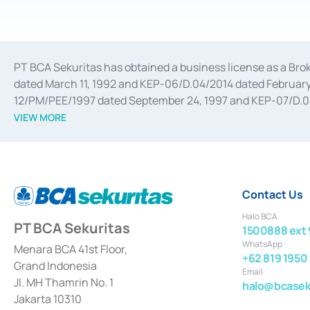
PT BCA Sekuritas has obtained a business license as a Br
dated March 11, 1992 and KEP-06/D.04/2014 dated February 
12/PM/PEE/1997 dated September 24, 1997 and KEP-07/D.04/2
divestments, and joint ventures based on the decree of the
VIEW MORE
Advisory Services for mergers, acquisitions, divestments, 
February 3, 2017, and several other business licenses from
Money Market whose license was issued in 2017 and other b
Settlement of Commercial Paper Transactions whose licens
Contact Us
Halo BCA
PT BCA Sekuritas
1500888 ext 
WhatsApp
Menara BCA 41st Floor,
+62 819 1950
Grand Indonesia
Email
Jl. MH Thamrin No. 1
halo@bcaseku
Jakarta 10310