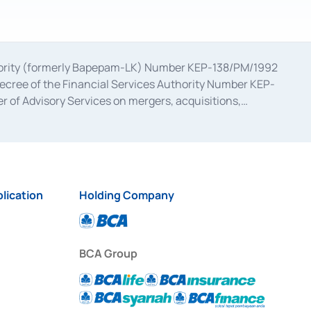
uthority (formerly Bapepam-LK) Number KEP-138/PM/1992
decree of the Financial Services Authority Number KEP-
 of Advisory Services on mergers, acquisitions,
bruary 28, 2014, a business license as a provider of
ial Services Authority Number S-67/PM.21/2017 dated
ementation of Certificate of Deposit Transactions in the
ion for the Issuance, Transaction, and Administration and
lication
Holding Company
BCA Group