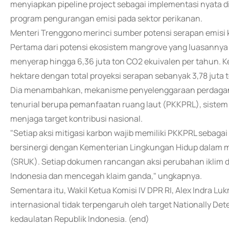
menyiapkan pipeline project sebagai implementasi nyata di 
program pengurangan emisi pada sektor perikanan.
Menteri Trenggono merinci sumber potensi serapan emisi k
Pertama dari potensi ekosistem mangrove yang luasannya
menyerap hingga 6,36 juta ton CO2 ekuivalen per tahun. 
hektare dengan total proyeksi serapan sebanyak 3,78 juta 
Dia menambahkan, mekanisme penyelenggaraan perdagang
tenurial berupa pemanfaatan ruang laut (PKKPRL), sistem 
menjaga target kontribusi nasional.
"Setiap aksi mitigasi karbon wajib memiliki PKKPRL sebagai 
bersinergi dengan Kementerian Lingkungan Hidup dalam m
(SRUK). Setiap dokumen rancangan aksi perubahan iklim d
Indonesia dan mencegah klaim ganda," ungkapnya.
Sementara itu, Wakil Ketua Komisi IV DPR RI, Alex Indra
internasional tidak terpengaruh oleh target Nationally D
kedaulatan Republik Indonesia. (end)