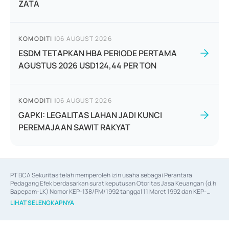
ZATA
KOMODITI
|
06 AUGUST 2026
ESDM TETAPKAN HBA PERIODE PERTAMA
AGUSTUS 2026 USD124,44 PER TON
KOMODITI
|
06 AUGUST 2026
GAPKI: LEGALITAS LAHAN JADI KUNCI
PEREMAJAAN SAWIT RAKYAT
PT BCA Sekuritas telah memperoleh izin usaha sebagai Perantara 
Pedagang Efek berdasarkan surat keputusan Otoritas Jasa Keuangan (d.h 
Bapepam-LK) Nomor KEP-138/PM/1992 tanggal 11 Maret 1992 dan KEP-
06/D.04/2014 tanggal 28 Februari 2014, izin usaha sebagai Penjamin Emisi 
LIHAT SELENGKAPNYA
Efek berdasarkan surat keputusan Otoritas Jasa Keuangan Nomor KEP-
12/PM/PEE/1997 tanggal 24 September 1997 dan KEP-07/D.04/2014 
tanggal 28 Februari 2014, izin usaha sebagai penyedia Jasa Konsultasi 