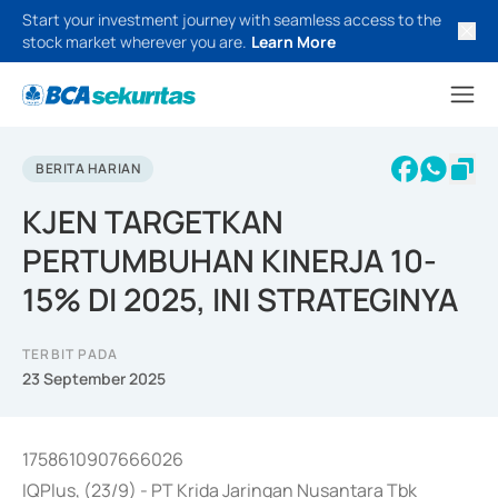
Start your investment journey with seamless access to the
stock market wherever you are.
Learn More
BERITA HARIAN
KJEN TARGETKAN
PERTUMBUHAN KINERJA 10-
15% DI 2025, INI STRATEGINYA
TERBIT PADA
23 September 2025
1758610907666026
IQPlus, (23/9) - PT Krida Jaringan Nusantara Tbk