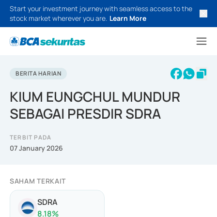
Start your investment journey with seamless access to the
stock market wherever you are.
Learn More
BERITA HARIAN
KIUM EUNGCHUL MUNDUR
SEBAGAI PRESDIR SDRA
TERBIT PADA
07 January 2026
SAHAM TERKAIT
SDRA
8.18
%