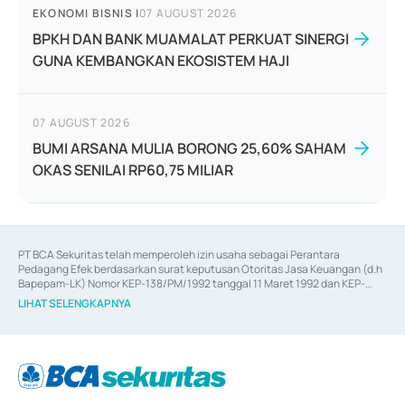
EKONOMI BISNIS
|
07 AUGUST 2026
BPKH DAN BANK MUAMALAT PERKUAT SINERGI
GUNA KEMBANGKAN EKOSISTEM HAJI
07 AUGUST 2026
BUMI ARSANA MULIA BORONG 25,60% SAHAM
OKAS SENILAI RP60,75 MILIAR
PT BCA Sekuritas telah memperoleh izin usaha sebagai Perantara 
Pedagang Efek berdasarkan surat keputusan Otoritas Jasa Keuangan (d.h 
Bapepam-LK) Nomor KEP-138/PM/1992 tanggal 11 Maret 1992 dan KEP-
06/D.04/2014 tanggal 28 Februari 2014, izin usaha sebagai Penjamin Emisi 
LIHAT SELENGKAPNYA
Efek berdasarkan surat keputusan Otoritas Jasa Keuangan Nomor KEP-
12/PM/PEE/1997 tanggal 24 September 1997 dan KEP-07/D.04/2014 
tanggal 28 Februari 2014, izin usaha sebagai penyedia Jasa Konsultasi 
(
Advisory
) atas kegiatan merger, akuisisi, divestasi, dan 
join venture
berdasarkan surat keputusan Otoritas Jasa Keuangan Nomor S-
67/PM.21/2017 tanggal 3 Februari 2017, dan beberapa izin usaha lainnya 
dari Bank Indonesia antara lain sebagai Perantara Pelaksanaan Transaksi 