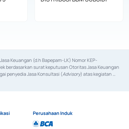
as Jasa Keuangan (d.h Bapepam-LK) Nomor KEP-
fek berdasarkan surat keputusan Otoritas Jasa Keuangan 
ai penyedia Jasa Konsultasi (
Advisory
) atas kegiatan 
anggal 3 Februari 2017, dan beberapa izin usaha lainnya 
iterbitkan pada tahun 2017 dan izin usaha lainnya dari 
at Berharga Komersial yang izinnya diterbitkan pada 
ikasi
Perusahaan Induk