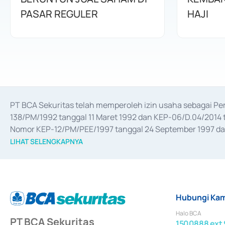
PASAR REGULER
HAJI
PT BCA Sekuritas telah memperoleh izin usaha sebagai P
138/PM/1992 tanggal 11 Maret 1992 dan KEP-06/D.04/2014 t
Nomor KEP-12/PM/PEE/1997 tanggal 24 September 1997 dan 
merger, akuisisi, divestasi, dan 
join venture
 berdasarkan su
LIHAT SELENGKAPNYA
dari Bank Indonesia antara lain sebagai Perantara Pelaksan
Bank Indonesia sebagai Lembaga Pendukung Penerbitan, Tr
tahun 2018.
Hubungi Kam
Halo BCA
PT BCA Sekuritas
1500888 ext 