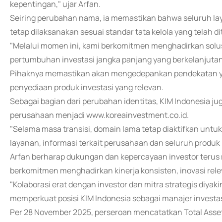
kepentingan," ujar Arfan.
Seiring perubahan nama, ia memastikan bahwa seluruh laya
tetap dilaksanakan sesuai standar tata kelola yang telah d
"Melalui momen ini, kami berkomitmen menghadirkan solus
pertumbuhan investasi jangka panjang yang berkelanjutan,
Pihaknya memastikan akan mengedepankan pendekatan yan
penyediaan produk investasi yang relevan.
Sebagai bagian dari perubahan identitas, KIM Indonesia j
perusahaan menjadi www.koreainvestment.co.id.
"Selama masa transisi, domain lama tetap diaktifkan unt
layanan, informasi terkait perusahaan dan seluruh produk in
Arfan berharap dukungan dan kepercayaan investor terus
berkomitmen menghadirkan kinerja konsisten, inovasi rele
"Kolaborasi erat dengan investor dan mitra strategis diyak
memperkuat posisi KIM Indonesia sebagai manajer investasi 
Per 28 November 2025, perseroan mencatatkan Total Asse