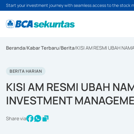
Start your investment journey with seamless access to the stock 
Beranda
/
Kabar Terbaru
/
Berita
/
KISI AM RESMI UBAH NAM
BERITA HARIAN
KISI AM RESMI UBAH NA
INVESTMENT MANAGEME
Share via