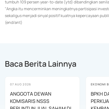
tumbuh 109 persen year-to-date (ytd) dibandingkan senilai
"Angka itu mencerminkan meningkatnya partisipasi investor
sekaligus menjadi sinyal positif kuatnya kepercayaan publi
(end/ant)
Baca Berita Lainnya
07 AUG 2026
EKONOMI B
ANGGOTA DEWAN
BPKH D
KOMISARIS NSSS
PERKUA
BERUNTUN JUAL SAHAM DI
KEMBAN