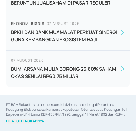
BERUNTUN JUAL SAHAM DI PASAR REGULER
EKONOMI BISNIS
|
07 AUGUST 2026
BPKH DAN BANK MUAMALAT PERKUAT SINERGI
GUNA KEMBANGKAN EKOSISTEM HAJI
07 AUGUST 2026
BUMI ARSANA MULIA BORONG 25,60% SAHAM
OKAS SENILAI RP60,75 MILIAR
PT BCA Sekuritas telah memperoleh izin usaha sebagai Perantara 
Pedagang Efek berdasarkan surat keputusan Otoritas Jasa Keuangan (d.h 
Bapepam-LK) Nomor KEP-138/PM/1992 tanggal 11 Maret 1992 dan KEP-
06/D.04/2014 tanggal 28 Februari 2014, izin usaha sebagai Penjamin Emisi 
LIHAT SELENGKAPNYA
Efek berdasarkan surat keputusan Otoritas Jasa Keuangan Nomor KEP-
12/PM/PEE/1997 tanggal 24 September 1997 dan KEP-07/D.04/2014 
tanggal 28 Februari 2014, izin usaha sebagai penyedia Jasa Konsultasi 