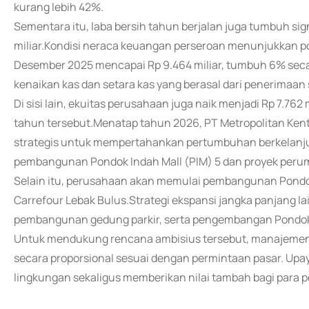
kurang lebih 42%.
Sementara itu, laba bersih tahun berjalan juga tumbuh si
miliar.Kondisi neraca keuangan perseroan menunjukkan pos
Desember 2025 mencapai Rp 9.464 miliar, tumbuh 6% secar
kenaikan kas dan setara kas yang berasal dari penerimaan 
Di sisi lain, ekuitas perusahaan juga naik menjadi Rp 7.762
tahun tersebut.Menatap tahun 2026, PT Metropolitan Kent
strategis untuk mempertahankan pertumbuhan berkelanju
pembangunan Pondok Indah Mall (PIM) 5 dan proyek perum
Selain itu, perusahaan akan memulai pembangunan Pondok In
Carrefour Lebak Bulus.Strategi ekspansi jangka panjang 
pembangunan gedung parkir, serta pengembangan Pondok
Untuk mendukung rencana ambisius tersebut, manajemen
secara proporsional sesuai dengan permintaan pasar. Up
lingkungan sekaligus memberikan nilai tambah bagi para