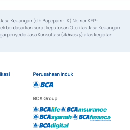
as Jasa Keuangan (d.h Bapepam-LK) Nomor KEP-
fek berdasarkan surat keputusan Otoritas Jasa Keuangan 
ai penyedia Jasa Konsultasi (
Advisory
) atas kegiatan 
anggal 3 Februari 2017, dan beberapa izin usaha lainnya 
iterbitkan pada tahun 2017 dan izin usaha lainnya dari 
at Berharga Komersial yang izinnya diterbitkan pada 
ikasi
Perusahaan Induk
BCA Group