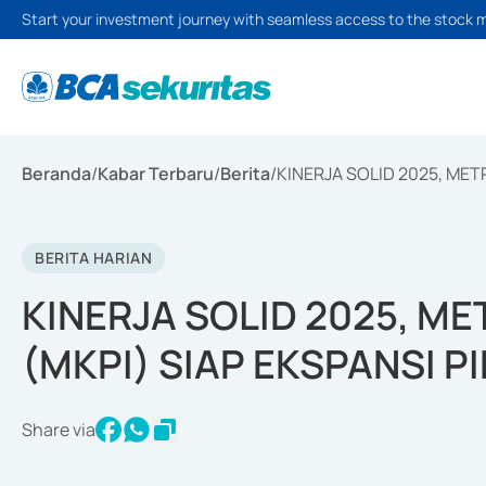
Start your investment journey with seamless access to the stock 
Beranda
/
Kabar Terbaru
/
Berita
/
KINERJA SOLID 2025, MET
BERITA HARIAN
KINERJA SOLID 2025, M
(MKPI) SIAP EKSPANSI PI
Share via