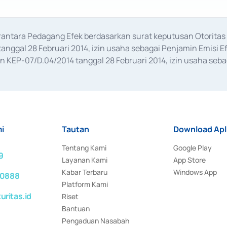
erantara Pedagang Efek berdasarkan surat keputusan Otorit
anggal 28 Februari 2014, izin usaha sebagai Penjamin Emisi E
KEP-07/D.04/2014 tanggal 28 Februari 2014, izin usaha sebag
rat keputusan Otoritas Jasa Keuangan Nomor S-67/PM.21/2017 t
aan Transaksi Sertifikat Deposito di Pasar Uang yang izinnya d
ansaksi, serta Penatausahaan dan Penyelesaian Transaksi Sur
i
Tautan
Download Apl
Tentang Kami
Google Play
9
Layanan Kami
App Store
Kabar Terbaru
Windows App
 0888
Platform Kami
ritas.id
Riset
Bantuan
Pengaduan Nasabah