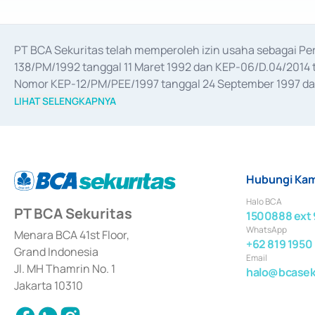
PT BCA Sekuritas telah memperoleh izin usaha sebagai P
138/PM/1992 tanggal 11 Maret 1992 dan KEP-06/D.04/2014 t
Nomor KEP-12/PM/PEE/1997 tanggal 24 September 1997 dan 
merger, akuisisi, divestasi, dan 
join venture
 berdasarkan su
LIHAT SELENGKAPNYA
dari Bank Indonesia antara lain sebagai Perantara Pelaksan
Bank Indonesia sebagai Lembaga Pendukung Penerbitan, Tr
tahun 2018.
Hubungi Kam
Halo BCA
PT BCA Sekuritas
1500888 ext 
WhatsApp
Menara BCA 41st Floor,
+62 819 1950
Grand Indonesia
Email
Jl. MH Thamrin No. 1
halo@bcaseku
Jakarta 10310