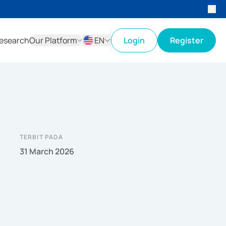
esearch
Our Platform
EN
Login
Register
ID
EN
TERBIT PADA
31 March 2026