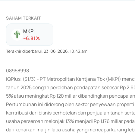
SAHAM TERKAIT
MKPI
-
-6.81
%
Terakhir diperbarui
:
23-06-2026, 10:43:am
08958998
IQPlus, (31/3) - PT Metropolitan Kentjana Tbk (MKPI) men
tahun 2025 dengan perolehan pendapatan sebesar Rp 2.60
5% atau meningkat Rp 120 miliar dibandingkan pencapaian 
Pertumbuhan ini didorong oleh sektor penyewaan properti 
kontribusi dari bisnis perhotelan dan penjualan tanah se
usaha perseroan melonjak 13% menjadi Rp 1.176 miliar pada a
dari kenaikan marjin laba usaha yang mencapai kurang l