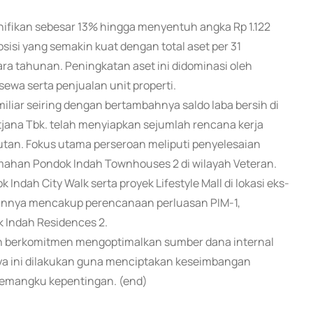
gnifikan sebesar 13% hingga menyentuh angka Rp 1.122
isi yang semakin kuat dengan total aset per 31
a tahunan. Peningkatan aset ini didominasi oleh
sewa serta penjualan unit properti.
 miliar seiring dengan bertambahnya saldo laba bersih di
jana Tbk. telah menyiapkan sejumlah rencana kerja
tan. Fokus utama perseroan meliputi penyelesaian
ahan Pondok Indah Townhouses 2 di wilayah Veteran.
dah City Walk serta proyek Lifestyle Mall di lokasi eks-
lainnya mencakup perencanaan perluasan PIM-1,
 Indah Residences 2.
 berkomitmen mengoptimalkan sumber dana internal
aya ini dilakukan guna menciptakan keseimbangan
 pemangku kepentingan. (end)