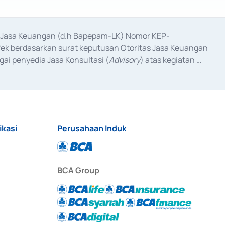
as Jasa Keuangan (d.h Bapepam-LK) Nomor KEP-
fek berdasarkan surat keputusan Otoritas Jasa Keuangan 
ai penyedia Jasa Konsultasi (
Advisory
) atas kegiatan 
anggal 3 Februari 2017, dan beberapa izin usaha lainnya 
iterbitkan pada tahun 2017 dan izin usaha lainnya dari 
at Berharga Komersial yang izinnya diterbitkan pada 
ikasi
Perusahaan Induk
BCA Group