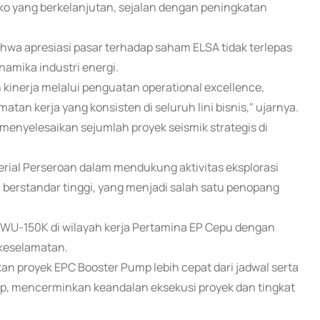
siko yang berkelanjutan, sejalan dengan peningkatan
hwa apresiasi pasar terhadap saham ELSA tidak terlepas
inamika industri energi.
nerja melalui penguatan operational excellence,
tan kerja yang konsisten di seluruh lini bisnis," ujarnya.
 menyelesaikan sejumlah proyek seismik strategis di
erial Perseroan dalam mendukung aktivitas eksplorasi
 berstandar tinggi, yang menjadi salah satu penopang
r HWU-150K di wilayah kerja Pertamina EP Cepu dengan
keselamatan.
n proyek EPC Booster Pump lebih cepat dari jadwal serta
p, mencerminkan keandalan eksekusi proyek dan tingkat