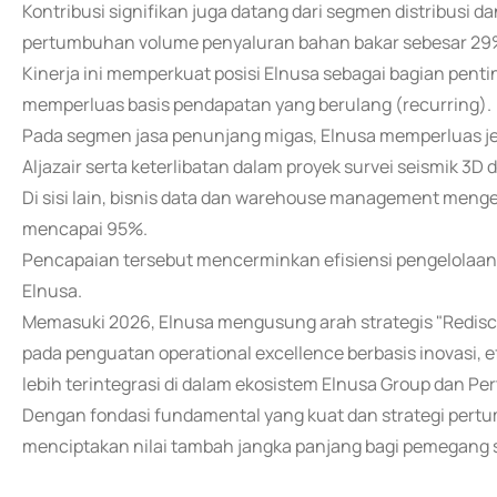
Kontribusi signifikan juga datang dari segmen distribusi da
pertumbuhan volume penyaluran bahan bakar sebesar 29% 
Kinerja ini memperkuat posisi Elnusa sebagai bagian penti
memperluas basis pendapatan yang berulang (recurring).
Pada segmen jasa penunjang migas, Elnusa memperluas jej
Aljazair serta keterlibatan dalam proyek survei seismik 3D d
Di sisi lain, bisnis data dan warehouse management mengelo
mencapai 95%.
Pencapaian tersebut mencerminkan efisiensi pengelolaan a
Elnusa.
Memasuki 2026, Elnusa mengusung arah strategis "Redisc
pada penguatan operational excellence berbasis inovasi, efi
lebih terintegrasi di dalam ekosistem Elnusa Group dan Pe
Dengan fondasi fundamental yang kuat dan strategi pertu
menciptakan nilai tambah jangka panjang bagi pemegang