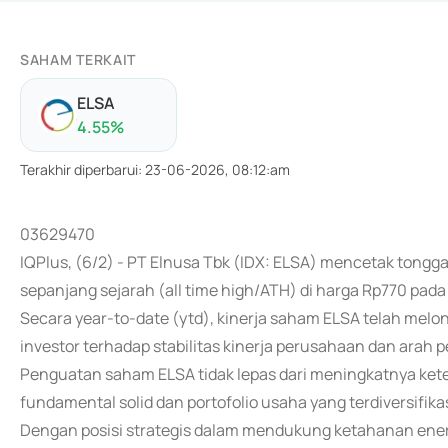
SAHAM TERKAIT
ELSA
4.55
%
Terakhir diperbarui
:
23-06-2026, 08:12:am
03629470
IQPlus, (6/2) - PT Elnusa Tbk (IDX: ELSA) mencetak tongg
sepanjang sejarah (all time high/ATH) di harga Rp770 pad
Secara year-to-date (ytd), kinerja saham ELSA telah melo
investor terhadap stabilitas kinerja perusahaan dan arah 
Penguatan saham ELSA tidak lepas dari meningkatnya keter
fundamental solid dan portofolio usaha yang terdiversifikas
Dengan posisi strategis dalam mendukung ketahanan energ