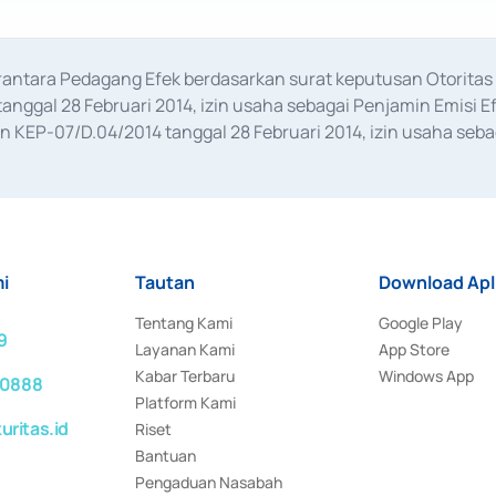
erantara Pedagang Efek berdasarkan surat keputusan Otorit
anggal 28 Februari 2014, izin usaha sebagai Penjamin Emisi E
KEP-07/D.04/2014 tanggal 28 Februari 2014, izin usaha sebag
rat keputusan Otoritas Jasa Keuangan Nomor S-67/PM.21/2017 t
aan Transaksi Sertifikat Deposito di Pasar Uang yang izinnya d
ansaksi, serta Penatausahaan dan Penyelesaian Transaksi Sur
i
Tautan
Download Apl
Tentang Kami
Google Play
9
Layanan Kami
App Store
Kabar Terbaru
Windows App
 0888
Platform Kami
ritas.id
Riset
Bantuan
Pengaduan Nasabah