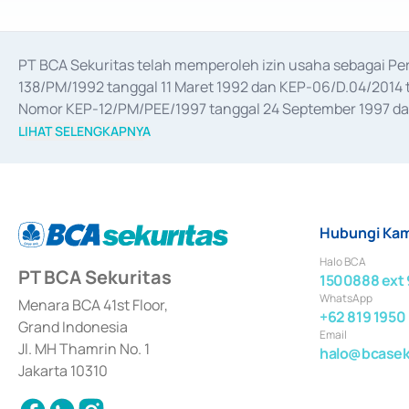
PT BCA Sekuritas telah memperoleh izin usaha sebagai P
138/PM/1992 tanggal 11 Maret 1992 dan KEP-06/D.04/2014 t
Nomor KEP-12/PM/PEE/1997 tanggal 24 September 1997 dan 
merger, akuisisi, divestasi, dan 
join venture
 berdasarkan su
LIHAT SELENGKAPNYA
dari Bank Indonesia antara lain sebagai Perantara Pelaksan
Bank Indonesia sebagai Lembaga Pendukung Penerbitan, Tr
tahun 2018.
Hubungi Kam
Halo BCA
PT BCA Sekuritas
1500888 ext 
WhatsApp
Menara BCA 41st Floor,
+62 819 1950
Grand Indonesia
Email
Jl. MH Thamrin No. 1
halo@bcaseku
Jakarta 10310