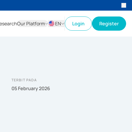
esearch
Our Platform
EN
Login
Register
ID
EN
TERBIT PADA
05 February 2026