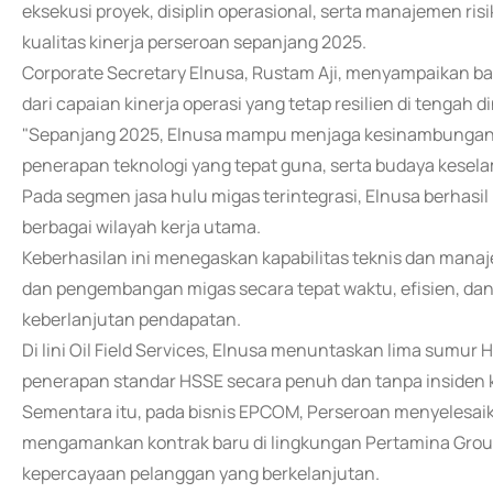
eksekusi proyek, disiplin operasional, serta manajemen ri
kualitas kinerja perseroan sepanjang 2025.
Corporate Secretary Elnusa, Rustam Aji, menyampaikan ba
dari capaian kinerja operasi yang tetap resilien di tengah d
"Sepanjang 2025, Elnusa mampu menjaga kesinambungan ki
penerapan teknologi yang tepat guna, serta budaya keselama
Pada segmen jasa hulu migas terintegrasi, Elnusa berhasil
berbagai wilayah kerja utama.
Keberhasilan ini menegaskan kapabilitas teknis dan manaj
dan pengembangan migas secara tepat waktu, efisien, dan
keberlanjutan pendapatan.
Di lini Oil Field Services, Elnusa menuntaskan lima sumu
penerapan standar HSSE secara penuh dan tanpa insiden 
Sementara itu, pada bisnis EPCOM, Perseroan menyelesaika
mengamankan kontrak baru di lingkungan Pertamina Grou
kepercayaan pelanggan yang berkelanjutan.