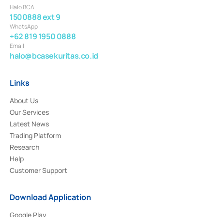
Halo BCA
1500888 ext 9
WhatsApp
+62 819 1950 0888
Email
halo@bcasekuritas.co.id
Links
About Us
Our Services
Latest News
Trading Platform
Research
Help
Customer Support
Download Application
Google Play