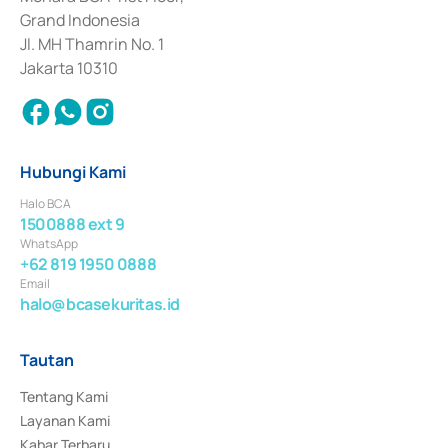
Surat Berharga Komersial yang izinnya diterbitkan pada tahun 2018.
Grand Indonesia
Jl. MH Thamrin No. 1
Jakarta 10310
Hubungi Kami
Halo BCA
1500888 ext 9
WhatsApp
+62 819 1950 0888
Email
halo@bcasekuritas.id
Tautan
Tentang Kami
Layanan Kami
Kabar Terbaru