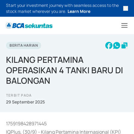
Start your investment journey with seamless access to the
stock market wherever you are.
Learn More
BERITA HARIAN
KILANG PERTAMINA
OPERASIKAN 4 TANKI BARU DI
BALONGAN
TERBIT PADA
29 September 2025
1759198428971445
IQPlus, (30/9) - Kilang Pertamina Internasional (KPI)