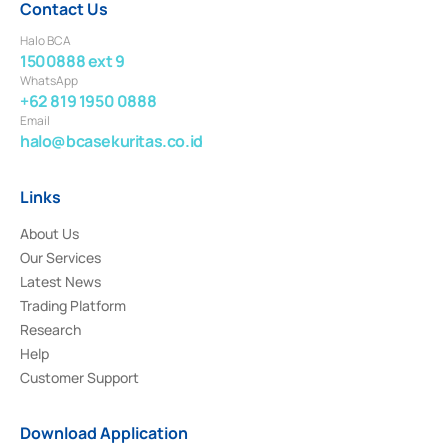
Contact Us
Halo BCA
1500888 ext 9
WhatsApp
+62 819 1950 0888
Email
halo@bcasekuritas.co.id
Links
About Us
Our Services
Latest News
Trading Platform
Research
Help
Customer Support
Download Application