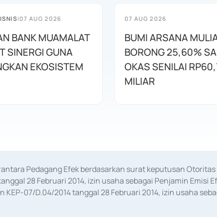
ISNIS
|
07 AUG 2026
07 AUG 2026
AN BANK MUAMALAT
BUMI ARSANA MULI
T SINERGI GUNA
BORONG 25,60% S
GKAN EKOSISTEM
OKAS SENILAI RP60,
MILIAR
erantara Pedagang Efek berdasarkan surat keputusan Otorit
anggal 28 Februari 2014, izin usaha sebagai Penjamin Emisi E
KEP-07/D.04/2014 tanggal 28 Februari 2014, izin usaha sebag
rat keputusan Otoritas Jasa Keuangan Nomor S-67/PM.21/2017 t
aan Transaksi Sertifikat Deposito di Pasar Uang yang izinnya d