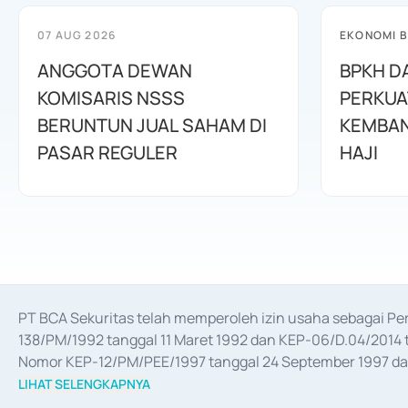
07 AUG 2026
EKONOMI B
ANGGOTA DEWAN
BPKH D
KOMISARIS NSSS
PERKUA
BERUNTUN JUAL SAHAM DI
KEMBAN
PASAR REGULER
HAJI
PT BCA Sekuritas telah memperoleh izin usaha sebagai P
138/PM/1992 tanggal 11 Maret 1992 dan KEP-06/D.04/2014 t
Nomor KEP-12/PM/PEE/1997 tanggal 24 September 1997 dan 
merger, akuisisi, divestasi, dan 
join venture
 berdasarkan su
LIHAT SELENGKAPNYA
dari Bank Indonesia antara lain sebagai Perantara Pelaksan