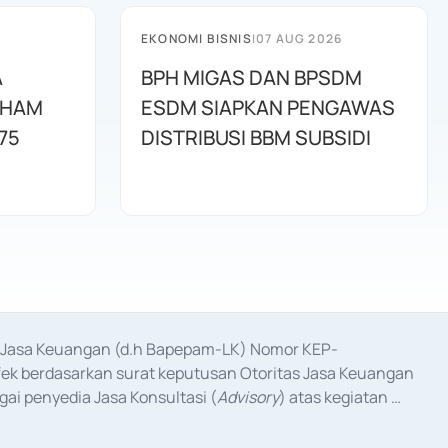
EKONOMI BISNIS
|
07 AUG 2026
A
BPH MIGAS DAN BPSDM
AHAM
ESDM SIAPKAN PENGAWAS
75
DISTRIBUSI BBM SUBSIDI
as Jasa Keuangan (d.h Bapepam-LK) Nomor KEP-
fek berdasarkan surat keputusan Otoritas Jasa Keuangan 
ai penyedia Jasa Konsultasi (
Advisory
) atas kegiatan 
anggal 3 Februari 2017, dan beberapa izin usaha lainnya 
iterbitkan pada tahun 2017 dan izin usaha lainnya dari 