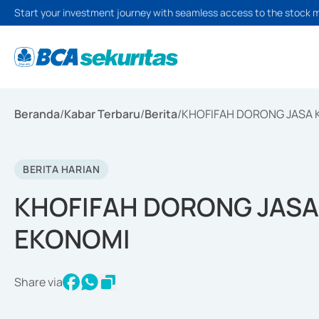
Start your investment journey with seamless access to the stock 
Beranda
/
Kabar Terbaru
/
Berita
/
KHOFIFAH DORONG JASA 
BERITA HARIAN
KHOFIFAH DORONG JASA
EKONOMI
Share via