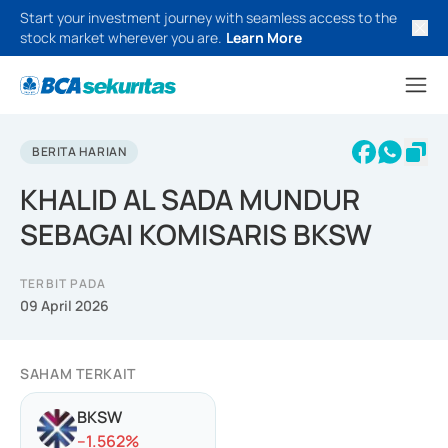
Start your investment journey with seamless access to the
stock market wherever you are.
Learn More
BERITA HARIAN
KHALID AL SADA MUNDUR
SEBAGAI KOMISARIS BKSW
TERBIT PADA
09 April 2026
SAHAM TERKAIT
BKSW
-
-1.562
%