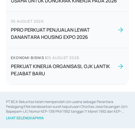
USAHA UNTUK DONGKRAK KINERJA PADA 2026
05 AUGUST 2026
PPRO PERKUAT PENJUALAN LEWAT
DANANTARA HOUSING EXPO 2026
EKONOMI BISNIS
|
05 AUGUST 2026
PERKUAT KINERJA ORGANISASI, OJK LANTIK
PEJABAT BARU
PT BCA Sekuritas telah memperoleh izin usaha sebagai Perantara 
Pedagang Efek berdasarkan surat keputusan Otoritas Jasa Keuangan (d.h 
Bapepam-LK) Nomor KEP-138/PM/1992 tanggal 11 Maret 1992 dan KEP-
06/D.04/2014 tanggal 28 Februari 2014, izin usaha sebagai Penjamin Emisi 
LIHAT SELENGKAPNYA
Efek berdasarkan surat keputusan Otoritas Jasa Keuangan Nomor KEP-
12/PM/PEE/1997 tanggal 24 September 1997 dan KEP-07/D.04/2014 
tanggal 28 Februari 2014, izin usaha sebagai penyedia Jasa Konsultasi 