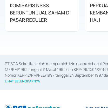
KOMISARIS NSSS
PERKUA
BERUNTUN JUAL SAHAM DI
KEMBAN
PASAR REGULER
HAJI
PT BCA Sekuritas telah memperoleh izin usaha sebagai P
138/PM/1992 tanggal 11 Maret 1992 dan KEP-06/D.04/2014 t
Nomor KEP-12/PM/PEE/1997 tanggal 24 September 1997 dan 
merger, akuisisi, divestasi, dan 
join venture
 berdasarkan su
LIHAT SELENGKAPNYA
dari Bank Indonesia antara lain sebagai Perantara Pelaksan
Bank Indonesia sebagai Lembaga Pendukung Penerbitan, Tr
tahun 2018.