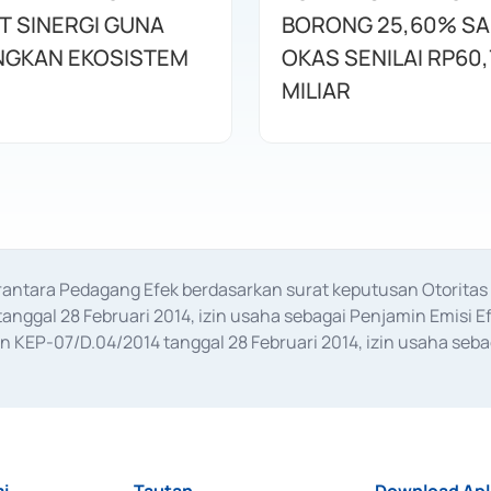
T SINERGI GUNA
BORONG 25,60% S
GKAN EKOSISTEM
OKAS SENILAI RP60,
MILIAR
erantara Pedagang Efek berdasarkan surat keputusan Otorit
anggal 28 Februari 2014, izin usaha sebagai Penjamin Emisi E
KEP-07/D.04/2014 tanggal 28 Februari 2014, izin usaha sebag
rat keputusan Otoritas Jasa Keuangan Nomor S-67/PM.21/2017 t
aan Transaksi Sertifikat Deposito di Pasar Uang yang izinnya d
ansaksi, serta Penatausahaan dan Penyelesaian Transaksi Sur