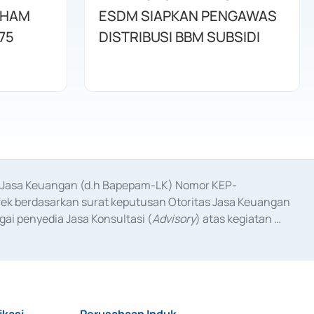
AHAM
ESDM SIAPKAN PENGAWAS
75
DISTRIBUSI BBM SUBSIDI
as Jasa Keuangan (d.h Bapepam-LK) Nomor KEP-
fek berdasarkan surat keputusan Otoritas Jasa Keuangan 
ai penyedia Jasa Konsultasi (
Advisory
) atas kegiatan 
anggal 3 Februari 2017, dan beberapa izin usaha lainnya 
iterbitkan pada tahun 2017 dan izin usaha lainnya dari 
at Berharga Komersial yang izinnya diterbitkan pada 