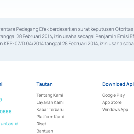
erantara Pedagang Efek berdasarkan surat keputusan Otorit
anggal 28 Februari 2014, izin usaha sebagai Penjamin Emisi E
KEP-07/D.04/2014 tanggal 28 Februari 2014, izin usaha sebag
rat keputusan Otoritas Jasa Keuangan Nomor S-67/PM.21/2017 t
aan Transaksi Sertifikat Deposito di Pasar Uang yang izinnya d
ansaksi, serta Penatausahaan dan Penyelesaian Transaksi Sur
i
Tautan
Download Apl
Tentang Kami
Google Play
9
Layanan Kami
App Store
Kabar Terbaru
Windows App
 0888
Platform Kami
ritas.id
Riset
Bantuan