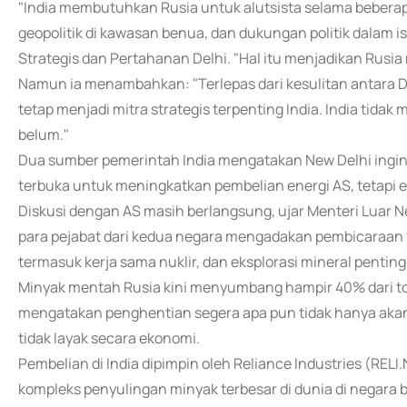
"India membutuhkan Rusia untuk alutsista selama beberap
geopolitik di kawasan benua, dan dukungan politik dalam is
Strategis dan Pertahanan Delhi. "Hal itu menjadikan Rusia 
Namun ia menambahkan: "Terlepas dari kesulitan antara D
tetap menjadi mitra strategis terpenting India. India tida
belum."
Dua sumber pemerintah India mengatakan New Delhi ing
terbuka untuk meningkatkan pembelian energi AS, tetapi
Diskusi dengan AS masih berlangsung, ujar Menteri Luar N
para pejabat dari kedua negara mengadakan pembicaraan
termasuk kerja sama nuklir, dan eksplorasi mineral penting
Minyak mentah Rusia kini menyumbang hampir 40% dari tota
mengatakan penghentian segera apa pun tidak hanya akan 
tidak layak secara ekonomi.
Pembelian di India dipimpin oleh Reliance Industries (REL
kompleks penyulingan minyak terbesar di dunia di negara b