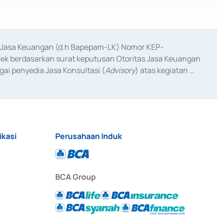
as Jasa Keuangan (d.h Bapepam-LK) Nomor KEP-
fek berdasarkan surat keputusan Otoritas Jasa Keuangan 
ai penyedia Jasa Konsultasi (
Advisory
) atas kegiatan 
anggal 3 Februari 2017, dan beberapa izin usaha lainnya 
iterbitkan pada tahun 2017 dan izin usaha lainnya dari 
at Berharga Komersial yang izinnya diterbitkan pada 
ikasi
Perusahaan Induk
BCA Group