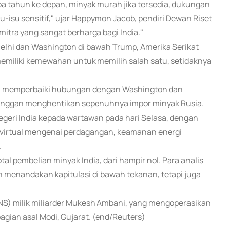
a tahun ke depan, minyak murah jika tersedia, dukungan
u-isu sensitif," ujar Happymon Jacob, pendiri Dewan Riset
mitra yang sangat berharga bagi India."
elhi dan Washington di bawah Trump, Amerika Serikat
k memiliki kemewahan untuk memilih salah satu, setidaknya
in memperbaiki hubungan dengan Washington dan
 enggan menghentikan sepenuhnya impor minyak Rusia.
egeri India kepada wartawan pada hari Selasa, dengan
 virtual mengenai perdagangan, keamanan energi
.
l pembelian minyak India, dari hampir nol. Para analis
menandakan kapitulasi di bawah tekanan, tetapi juga
I.NS) milik miliarder Mukesh Ambani, yang mengoperasikan
agian asal Modi, Gujarat. (end/Reuters)