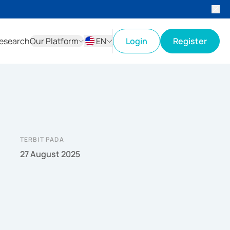
esearch
Our Platform
EN
Login
Register
ID
EN
TERBIT PADA
27 August 2025