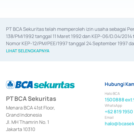
PT BCA Sekuritas telah memperoleh izin usaha sebagai P
138/PM/1992 tanggal 11 Maret 1992 dan KEP-06/D.04/2014 t
Nomor KEP-12/PM/PEE/1997 tanggal 24 September 1997 dan 
merger, akuisisi, divestasi, dan 
join venture
 berdasarkan su
LIHAT SELENGKAPNYA
dari Bank Indonesia antara lain sebagai Perantara Pelaksan
Bank Indonesia sebagai Lembaga Pendukung Penerbitan, Tr
tahun 2018.
Hubungi Kam
Halo BCA
PT BCA Sekuritas
1500888 ext 
WhatsApp
Menara BCA 41st Floor,
+62 819 1950
Grand Indonesia
Email
Jl. MH Thamrin No. 1
halo@bcaseku
Jakarta 10310