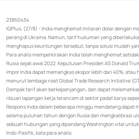
23850434
IQPlus, (27/8) - India menghemat miliaran dolar dengan m
perang di Ukraina. Namun, tarif hukuman yang diberlakuka
menghapus keuntungan tersebut, tanpa solusi mudah yang
Para analis memperkirakan India telah menghemat setidak
Rusia sejak awal 2022. Keputusan Presiden AS Donald Tr
impor India dapat memangkas ekspor lebih dari 40%, atau ham
menurut lembaga riset Global Trade Research Initiative (G
Dampak tarif akan berkepanjangan, dan dapat melemahkan 
ribuan lapangan kerja terancam di sektor padat karya sepert
Respons India dalam beberapa minggu mendatang dapat me
selama puluhan tahun dengan Rusia dan mengkalibrasi u
sebuah hubungan yang dipandang Washington vital untuk
Indo-Pasifik, kata para analis.