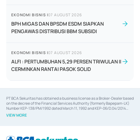
EKONOMI BISNIS
|
07 AUGUST 2026
BPH MIGAS DAN BPSDM ESDM SIAPKAN
PENGAWAS DISTRIBUSI BBM SUBSIDI
EKONOMI BISNIS
|
07 AUGUST 2026
ALFI : PERTUMBUHAN 5,29 PERSEN TRIWULAN II
CERMINKAN RANTAI PASOK SOLID
PT BCA Sekuritas has obtained a business license as a Broker-Dealer based
on the decree of the Financial Services Authority (formerly Bapepam-LK)
Number KEP-138/PM/1992 dated March 11, 1992 and KEP-06/D.04/2014
dated February 28, 2014, a business license as an Underwriter based on the
VIEW MORE
decree of the Financial Services Authority Number KEP-12/PM/PEE/1997
dated September 24, 1997 and KEP-07/D.04/2014 dated February 28, 2014,
a business license as a provider of Advisory Services on mergers,
acquisitions, divestments, and joint ventures based on the decree of the
Financial Services Authority Number S-67/PM.21/2014 dated February 28,