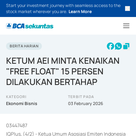
Start your investment journey with seamless access to the
stock market wherever you are.
Learn More
BERITA HARIAN
KETUM AEI MINTA KENAIKAN
"FREE FLOAT" 15 PERSEN
DILAKUKAN BERTAHAP
KATEGORI
TERBIT PADA
Ekonomi Bisnis
03 February 2026
03447487
IQPlus, (4/2) - Ketua Umum Asosiasi Emiten Indonesia