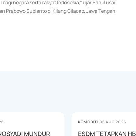
gi negara serta rakyat Indonesia," ujar Bahlil usai
iden Prabowo Subianto di Kilang Cilacap, Jawa Tengah,
26
KOMODITI
|
06 AUG 2026
ROSYADI MUNDUR
ESDM TETAPKAN H