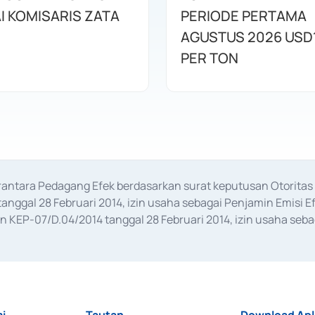
I KOMISARIS ZATA
PERIODE PERTAMA
AGUSTUS 2026 USD
PER TON
erantara Pedagang Efek berdasarkan surat keputusan Otorit
anggal 28 Februari 2014, izin usaha sebagai Penjamin Emisi E
KEP-07/D.04/2014 tanggal 28 Februari 2014, izin usaha sebag
rat keputusan Otoritas Jasa Keuangan Nomor S-67/PM.21/2017 t
aan Transaksi Sertifikat Deposito di Pasar Uang yang izinnya d
ansaksi, serta Penatausahaan dan Penyelesaian Transaksi Sur