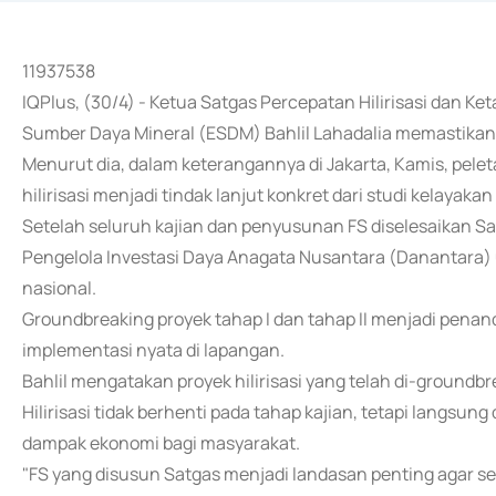
11937538
IQPlus, (30/4) - Ketua Satgas Percepatan Hilirisasi dan Ke
Sumber Daya Mineral (ESDM) Bahlil Lahadalia memastikan p
Menurut dia, dalam keterangannya di Jakarta, Kamis, pele
hilirisasi menjadi tindak lanjut konkret dari studi kelayakan
Setelah seluruh kajian dan penyusunan FS diselesaikan Sat
Pengelola Investasi Daya Anagata Nusantara (Danantara) u
nasional.
Groundbreaking proyek tahap I dan tahap II menjadi penanda
implementasi nyata di lapangan.
Bahlil mengatakan proyek hilirisasi yang telah di-groundbr
Hilirisasi tidak berhenti pada tahap kajian, tetapi langsu
dampak ekonomi bagi masyarakat.
"FS yang disusun Satgas menjadi landasan penting agar set