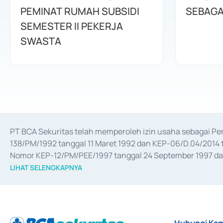
PEMINAT RUMAH SUBSIDI
SEBAGA
SEMESTER II PEKERJA
SWASTA
PT BCA Sekuritas telah memperoleh izin usaha sebagai P
138/PM/1992 tanggal 11 Maret 1992 dan KEP-06/D.04/2014 t
Nomor KEP-12/PM/PEE/1997 tanggal 24 September 1997 dan 
merger, akuisisi, divestasi, dan 
join venture
 berdasarkan su
LIHAT SELENGKAPNYA
dari Bank Indonesia antara lain sebagai Perantara Pelaksan
Bank Indonesia sebagai Lembaga Pendukung Penerbitan, Tr
tahun 2018.