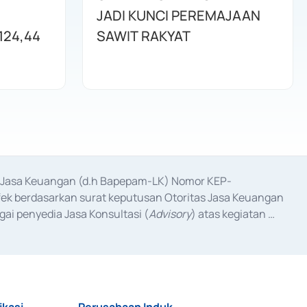
JADI KUNCI PEREMAJAAN
124,44
SAWIT RAKYAT
as Jasa Keuangan (d.h Bapepam-LK) Nomor KEP-
fek berdasarkan surat keputusan Otoritas Jasa Keuangan 
ai penyedia Jasa Konsultasi (
Advisory
) atas kegiatan 
anggal 3 Februari 2017, dan beberapa izin usaha lainnya 
iterbitkan pada tahun 2017 dan izin usaha lainnya dari 
at Berharga Komersial yang izinnya diterbitkan pada 